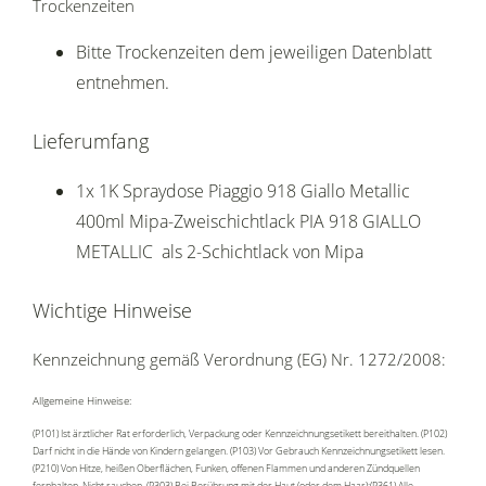
Trockenzeiten
Bitte Trockenzeiten dem jeweiligen Datenblatt
entnehmen.
Lieferumfang
1x 1K Spraydose Piaggio 918 Giallo Metallic
400ml Mipa-Zweischichtlack PIA 918 GIALLO
METALLIC als 2-Schichtlack von Mipa
Wichtige Hinweise
Kennzeichnung gemäß Verordnung (EG) Nr. 1272/2008:
Allgemeine Hinweise:
(P101) Ist ärztlicher Rat erforderlich, Verpackung oder Kennzeichnungsetikett bereithalten. (P102)
Darf nicht in die Hände von Kindern gelangen. (P103) Vor Gebrauch Kennzeichnungsetikett lesen.
(P210) Von Hitze, heißen Oberflächen, Funken, offenen Flammen und anderen Zündquellen
fernhalten. Nicht rauchen. (P303) Bei Berührung mit der Haut (oder dem Haar):(P361) Alle