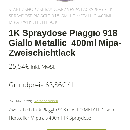
START
/
SHOP
/
SPRAYDOSE
/
VESPA-LACKSPRAY
/ 1K
SPRAYDOSE PIAGGIO 918 GIALLO METALLIC 400ML
MIPA-ZWEISCHICHTLACK
1K Spraydose Piaggio 918
Giallo Metallic 400ml Mipa-
Zweischichtlack
25,54
€
inkl. MwSt.
Grundpreis
63,86
€
/
l
inkl. MwSt.
zzgl.
Versandkosten
Zweischichtlack Piaggio 918 GIALLO METALLIC vom
Hersteller Mipa als 400ml 1K Spraydose