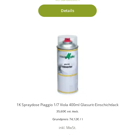
Details
1K Spraydose Piaggio 1/7 Viola 400ml Glasurit-Einschichtlack
35,60
€
inkl. MwSt.
Grundpreis
74,12
€
/
l
inkl. MwSt.