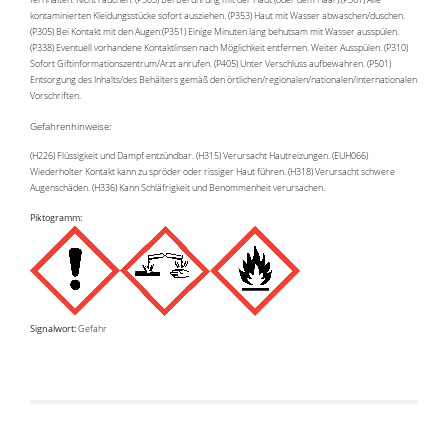
kontaminierten Kleidungsstücke sofort ausziehen. (P353) Haut mit Wasser abwaschen/duschen.
(P305) Bei Kontakt mit den Augen:(P351) Einige Minuten lang behutsam mit Wasser ausspülen.
(P338) Eventuell vorhandene Kontaktlinsen nach Möglichkeit entfernen. Weiter Ausspülen. (P310)
Sofort Giftinformationszentrum/Arzt anrufen. (P405) Unter Verschluss aufbewahren. (P501)
Entsorgung des Inhalts/des Behälters gemäß den örtlichen/regionalen/nationalen/internationalen
Vorschriften.
Gefahrenhinweise:
(H226) Flüssigkeit und Dampf entzündbar. (H315) Verursacht Hautreizungen. (EUH066)
Wiederholter Kontakt kann zu spröder oder rissiger Haut führen. (H318) Verursacht schwere
Augenschäden. (H336) Kann Schläfrigkeit und Benommenheit verursachen.
Piktogramm:
Signalwort:
Gefahr