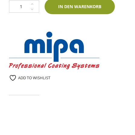
1K Spraydose Piaggio 918 Giallo Metallic 400ml Mipa-Zweischichtlack M
IN DEN WARENKORB
ADD TO WISHLIST