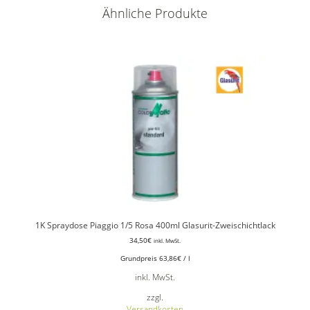
Ähnliche Produkte
1K Spraydose Piaggio 1/5 Rosa 400ml Glasurit-Zweischichtlack
34,50
€
inkl. MwSt.
Grundpreis
63,86
€
/
l
inkl. MwSt.
zzgl.
Versandkosten