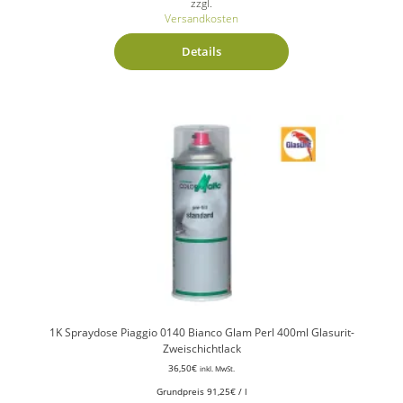
zzgl.
Versandkosten
Details
1K Spraydose Piaggio 0140 Bianco Glam Perl 400ml Glasurit-
Zweischichtlack
36,50
€
inkl. MwSt.
Grundpreis
91,25
€
/
l