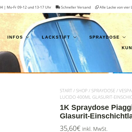
4 | Mo-Fr 09-12 und 13-17 Uhr
Schneller Versand
Alle Lacke von vier 
INFOS
LACKSTIFT
SPRAYDOSE
KU
START
/
SHOP
/
SPRAYDOSE
/
VESPA
LUCIDO 400ML GLASURIT-EINSCHI
1K Spraydose Piagg
Glasurit-Einschichtl
35,60
€
inkl. MwSt.