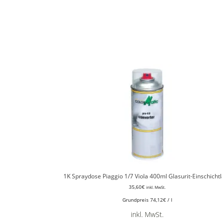
1K Spraydose Piaggio 1/7 Viola 400ml Glasurit-Einschicht
35,60
€
inkl. MwSt.
Grundpreis
74,12
€
/
l
inkl. MwSt.