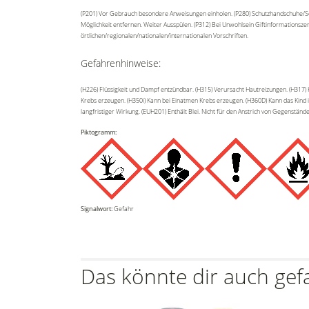
(P201) Vor Gebrauch besondere Anweisungen einholen. (P280) Schutzhandschuhe/Sch
Möglichkeit entfernen. Weiter Ausspülen. (P312) Bei Unwohlsein Giftinformationsze
örtlichen/regionalen/nationalen/internationalen Vorschriften.
Gefahrenhinweise:
(H226) Flüssigkeit und Dampf entzündbar. (H315) Verursacht Hautreizungen. (H317
Krebs erzeugen. (H350i) Kann bei Einatmen Krebs erzeugen. (H360D) Kann das Kind i
langfristiger Wirkung. (EUH201) Enthält Blei. Nicht für den Anstrich von Gegenstän
Piktogramm:
Signalwort:
Gefahr
Das könnte dir auch gef