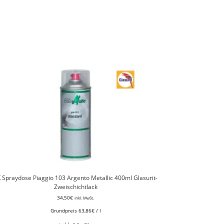
 Spraydose Piaggio 103 Argento Metallic 400ml Glasurit-
Zweischichtlack
34,50
€
inkl. MwSt.
Grundpreis
63,86
€
/
l