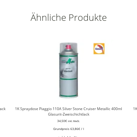
Ähnliche Produkte
lack
1K Spraydose Piaggio 110A Silver Stone Cruiser Metallic 400ml
1K
Glasurit-Zweischichtlack
34,50
€
inkl. MwSt.
Grundpreis
63,86
€
/
l