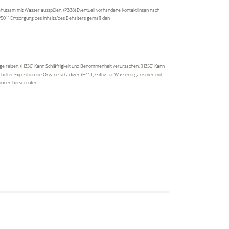
ehutsam mit Wasser ausspülen. (P338) Eventuell vorhandene Kontaktlinsen nach
(P501) Entsorgung des Inhalts/des Behälters gemäß den
ge reizen. (H336) Kann Schläfrigkeit und Benommenheit verursachen. (H350) Kann
rholter Exposition die Organe schädigen.(H411) Giftig für Wasserorganismen mit
tionen hervorrufen.