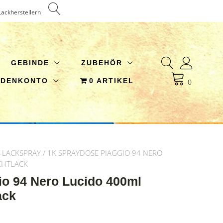
Lackherstellern
GEBINDE
ZUBEHÖR
NDENKONTO
0 ARTIKEL
0
-LACKSPRAY
/ 1K SPRAYDOSE PIAGGIO 94 NERO
CHTLACK
io 94 Nero Lucido 400ml
ack