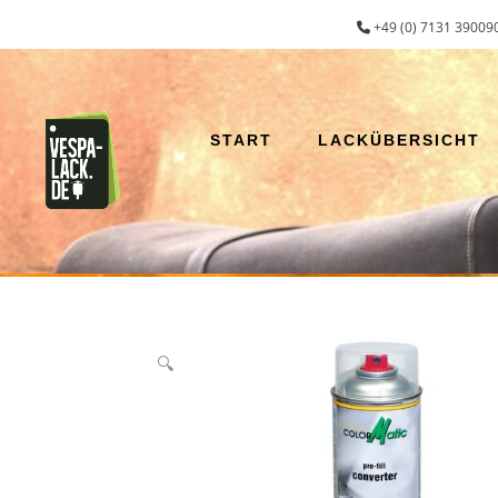
Zum
+49 (0) 7131 390090
Inhalt
springen
START
LACKÜBERSICHT
🔍