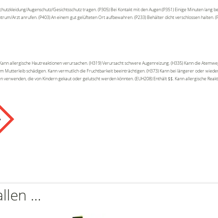
utzkleidung/Augenschutz/Gesichtsschutz tragen. (P305) Bei Kontakt mit den Augen:(P351) Einige Minuten lang b
ntrum/Arzt anrufen. (P403) An einem gut gelüfteten Ort aufbewahren. (P233) Behälter dicht verschlossen halten. 
) Kann allergische Hautreaktionen verursachen. (H319) Verursacht schwere Augenreizung. (H335) Kann die Atemwe
m Mutterleib schädigen. Kann vermutlich die Fruchtbarkeit beeinträchtigen. (H373) Kann bei längerer oder wiede
den verwenden, die von Kindern gekaut oder gelutscht werden könnten. (EUH208) Enthält $$. Kann allergische Reak
allen …