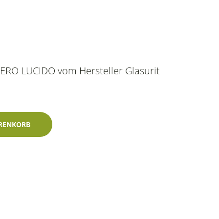
NERO LUCIDO vom Hersteller Glasurit
ido 400ml Glasurit-Einschichtlack Menge
RENKORB