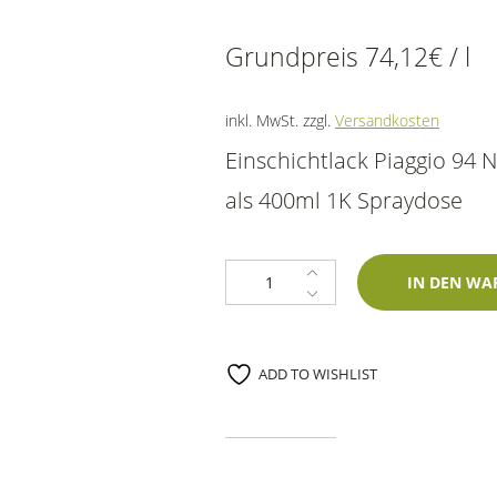
Grundpreis
74,12
€
/
l
inkl. MwSt.
zzgl.
Versandkosten
Einschichtlack Piaggio 94 
als 400ml 1K Spraydose
1K Spraydose Piaggio 94 Nero Luc
IN DEN WA
ADD TO WISHLIST