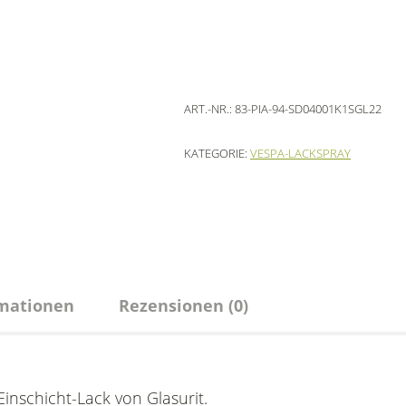
ART.-NR.:
83-PIA-94-SD04001K1SGL22
KATEGORIE:
VESPA-LACKSPRAY
rmationen
Rezensionen (0)
nschicht-Lack von Glasurit.