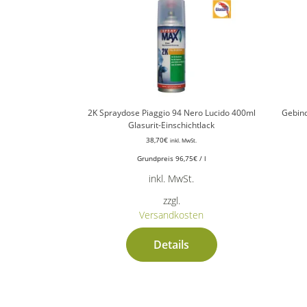
2K Spraydose Piaggio 94 Nero Lucido 400ml
Gebind
Glasurit-Einschichtlack
38,70
€
inkl. MwSt.
Grundpreis
96,75
€
/
l
inkl. MwSt.
zzgl.
Versandkosten
Details