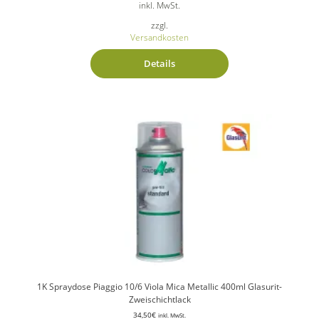
inkl. MwSt.
zzgl.
Versandkosten
Details
1K Spraydose Piaggio 10/6 Viola Mica Metallic 400ml Glasurit-
Zweischichtlack
34,50
€
inkl. MwSt.