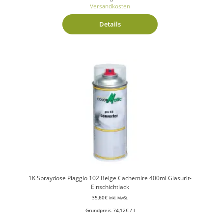
Versandkosten
Details
1K Spraydose Piaggio 102 Beige Cachemire 400ml Glasurit-
Einschichtlack
35,60
€
inkl. MwSt.
Grundpreis
74,12
€
/
l