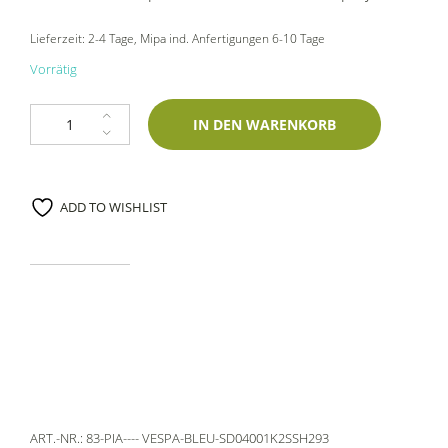
Lieferzeit:
2-4 Tage
, Mipa ind. Anfertigungen 6-10 Tage
Vorrätig
1K Spraydose Piaggio --- VESPA-BLEU Vespa-Bleu 400ml Spies Hecker-Z
IN DEN WARENKORB
ADD TO WISHLIST
ART.-NR.:
83-PIA---- VESPA-BLEU-SD04001K2SSH293