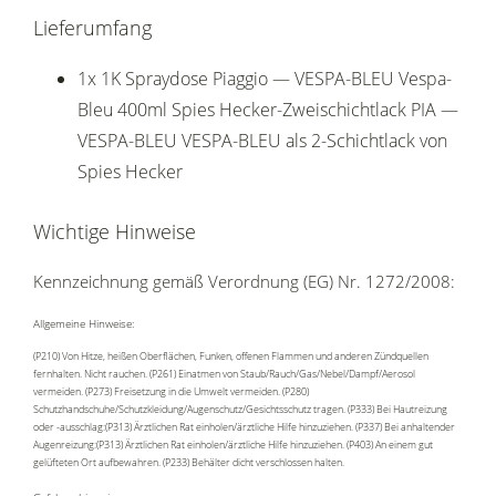
Lieferumfang
1x 1K Spraydose Piaggio — VESPA-BLEU Vespa-
Bleu 400ml Spies Hecker-Zweischichtlack PIA —
VESPA-BLEU VESPA-BLEU als 2-Schichtlack von
Spies Hecker
Wichtige Hinweise
Kennzeichnung gemäß Verordnung (EG) Nr. 1272/2008:
Allgemeine Hinweise:
(P210) Von Hitze, heißen Oberflächen, Funken, offenen Flammen und anderen Zündquellen
fernhalten. Nicht rauchen. (P261) Einatmen von Staub/Rauch/Gas/Nebel/Dampf/Aerosol
vermeiden. (P273) Freisetzung in die Umwelt vermeiden. (P280)
Schutzhandschuhe/Schutzkleidung/Augenschutz/Gesichtsschutz tragen. (P333) Bei Hautreizung
oder -ausschlag:(P313) Ärztlichen Rat einholen/ärztliche Hilfe hinzuziehen. (P337) Bei anhaltender
Augenreizung:(P313) Ärztlichen Rat einholen/ärztliche Hilfe hinzuziehen. (P403) An einem gut
gelüfteten Ort aufbewahren. (P233) Behälter dicht verschlossen halten.