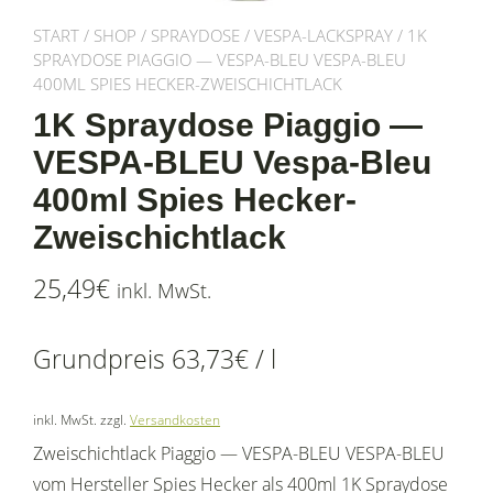
START
/
SHOP
/
SPRAYDOSE
/
VESPA-LACKSPRAY
/ 1K
SPRAYDOSE PIAGGIO — VESPA-BLEU VESPA-BLEU
400ML SPIES HECKER-ZWEISCHICHTLACK
1K Spraydose Piaggio —
VESPA-BLEU Vespa-Bleu
400ml Spies Hecker-
Zweischichtlack
25,49
€
inkl. MwSt.
Grundpreis
63,73
€
/
l
inkl. MwSt.
zzgl.
Versandkosten
Zweischichtlack Piaggio — VESPA-BLEU VESPA-BLEU
vom Hersteller Spies Hecker als 400ml 1K Spraydose