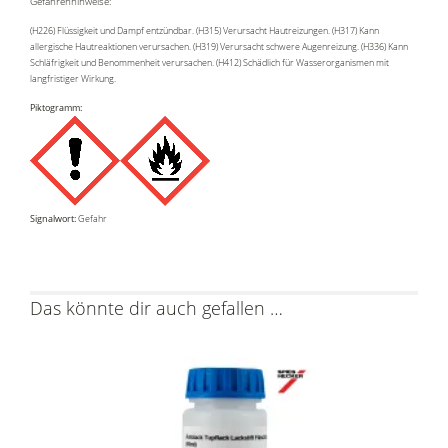
Gefahrenhinweise:
(H226) Flüssigkeit und Dampf entzündbar. (H315) Verursacht Hautreizungen. (H317) Kann
allergische Hautreaktionen verursachen. (H319) Verursacht schwere Augenreizung. (H336) Kann
Schläfrigkeit und Benommenheit verursachen. (H412) Schädlich für Wasserorganismen mit
langfristiger Wirkung.
Piktogramm:
Signalwort:
Gefahr
Das könnte dir auch gefallen …