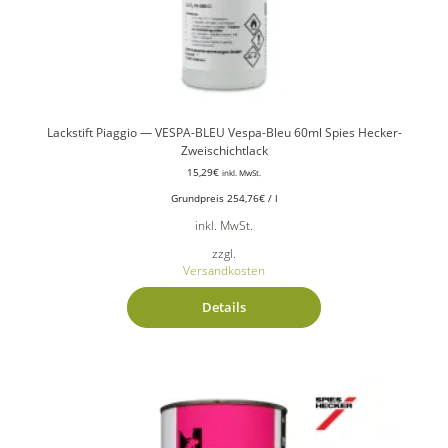
Lackstift Piaggio — VESPA-BLEU Vespa-Bleu 60ml Spies Hecker-
Zweischichtlack
15,29
€
inkl. MwSt.
Grundpreis
254,76
€
/
l
inkl. MwSt.
zzgl.
Versandkosten
Details