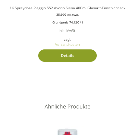
1K Spraydose Piaggio 552 Avorio Siena 400ml Glasurit-Einschichtlack
35,60
€
inkl. MwSt.
Grundpreis
74,12
€
/
l
inkl. MwSt.
zzgl.
Versandkosten
Details
Ähnliche Produkte