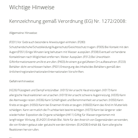
Wichtige Hinweise
Kennzeichnung gemäß Verordnung (EG) Nr. 1272/2008:
Allgemeine Hinweise:
(P201) Vor Gebrauch besondere Anweisungen einholen. (P280)
Schutzhandschuhe/Schutzkleidung/Augenschutz/Gesichtsschutz tragen. (P305) Bei Kontakt mit den
Augen:(P351) Einige Minuten lang behutsam mit Wasser ausspülen. (P338) Eventuell vorhandene
Kontaktlinsen nach Möglichkeit entfernen. Weiter Ausspülen. (P312) Bei Unwohlsein
Giftinformationszentrum/Arzt anrufen. (P403) An einem gut gelüfteten Ort aufbewahren. (P233)
Behälter dicht verschlossen halten. (P501) Entsorgung des Inhalts/des Behälters gemäß den
örtlichen/regionalen/nationalen/internationalen Vorschriften.
Gefahrenhinweise:
(H226) Flüssigkeit und Dampf entzündbar. (H315) Verursacht Hautreizungen. (H317) Kann
allergische Hautreaktionen verursachen. (H319) Verursacht schwere Augenreizung. (H335) Kann
die Atemwege reizen. (H336) Kann Schläfrigkeit und Benommenheit verursachen. (H350) Kann
Krebs erzeugen. (H350i) Kann bei Einatmen Krebs erzeugen. (H360D) Kann das Kind im Mutterleib
schädigen. Kann vermutlich die Fruchtbarkeit beeinträchtigen. (H373) Kann bei längerer oder
wiederholter Exposition die Organe schädigen.(H411) Giftig für Wasserorganismen mit
langfristiger Wirkung. (EUH201) Enthält Blei. Nicht für den Anstrich von Gegenständen verwenden,
die von Kindern gekaut oder gelutscht werden könnten. (EUH208) Enthält $$. Kann allergische
Reaktionen hervorrufen.