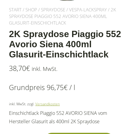
START
/
SHOP
/
SPRAYDOSE
/
VESPA-LACKSPRAY
/ 2K
SPRAYDOSE PIAGGIO 552 AVORIO SIENA 400ML
GLASURIT-EINSCHICHTLACK
2K Spraydose Piaggio 552
Avorio Siena 400ml
Glasurit-Einschichtlack
38,70
€
inkl. MwSt.
Grundpreis
96,75
€
/
l
inkl. MwSt.
zzgl.
Versandkosten
Einschichtlack Piaggio 552 AVORIO SIENA vom
Hersteller Glasurit als 400ml 2K Spraydose