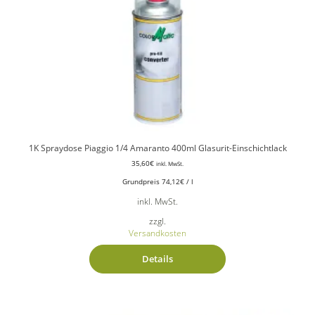
1K Spraydose Piaggio 1/4 Amaranto 400ml Glasurit-Einschichtlack
35,60
€
inkl. MwSt.
Grundpreis
74,12
€
/
l
inkl. MwSt.
zzgl.
Versandkosten
Details