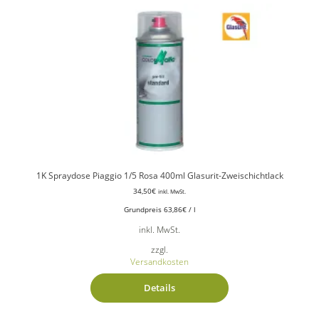
1K Spraydose Piaggio 1/5 Rosa 400ml Glasurit-Zweischichtlack
34,50
€
inkl. MwSt.
Grundpreis
63,86
€
/
l
inkl. MwSt.
zzgl.
Versandkosten
Details