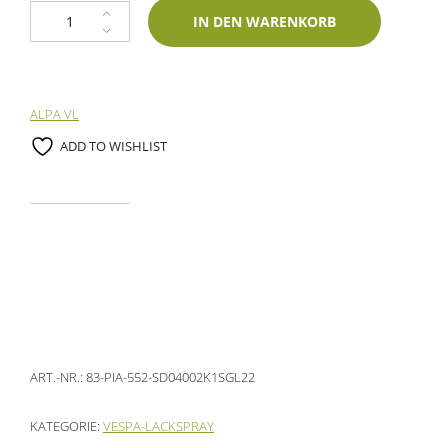
2K Spraydose Piaggio 552 Avorio Siena 400ml Glasurit-Einschichtlack M
IN DEN WARENKORB
ALPA VL
ADD TO WISHLIST
ART.-NR.:
83-PIA-552-SD04002K1SGL22
KATEGORIE:
VESPA-LACKSPRAY