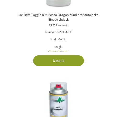
Lackstift Piaggio 894 Rosso Dragon 60ml profiautolacke-
Einschichtlack
13,23
€
inkl. MwSt.
Grundpreis
220,56
€
/
l
inkl. MwSt.
zzgl.
Versandkosten
Details