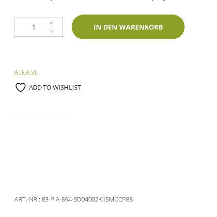
2K Spraydose Piaggio 894 Rosso Dragon 400ml profiautolacke-Einschic
IN DEN WARENKORB
ALPA VL
ADD TO WISHLIST
ART.-NR.:
83-PIA-894-SD04002K1SMCCP88