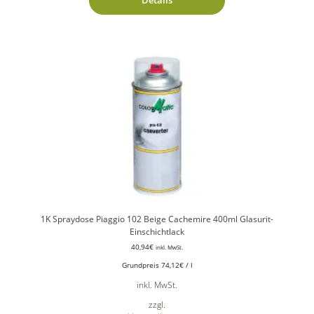
1K Spraydose Piaggio 102 Beige Cachemire 400ml Glasurit-
Einschichtlack
40,94
€
inkl. MwSt.
Grundpreis
74,12
€
/
l
inkl. MwSt.
zzgl.