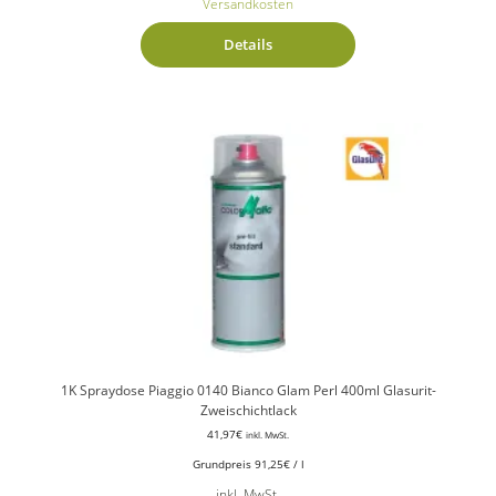
Versandkosten
Details
1K Spraydose Piaggio 0140 Bianco Glam Perl 400ml Glasurit-
Zweischichtlack
41,97
€
inkl. MwSt.
Grundpreis
91,25
€
/
l
inkl. MwSt.