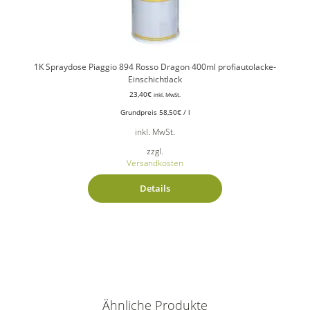
1K Spraydose Piaggio 894 Rosso Dragon 400ml profiautolacke-
Einschichtlack
23,40
€
inkl. MwSt.
Grundpreis
58,50
€
/
l
inkl. MwSt.
zzgl.
Versandkosten
Details
Ähnliche Produkte