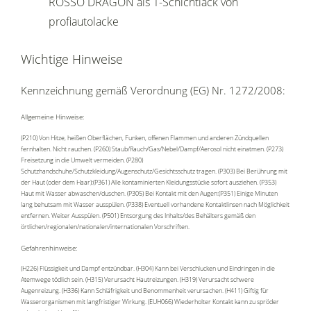
ROSSO DRAGON als 1-Schichtlack von
profiautolacke
Wichtige Hinweise
Kennzeichnung gemäß Verordnung (EG) Nr. 1272/2008:
Allgemeine Hinweise:
(P210) Von Hitze, heißen Oberflächen, Funken, offenen Flammen und anderen Zündquellen
fernhalten. Nicht rauchen. (P260) Staub/Rauch/Gas/Nebel/Dampf/Aerosol nicht einatmen. (P273)
Freisetzung in die Umwelt vermeiden. (P280)
Schutzhandschuhe/Schutzkleidung/Augenschutz/Gesichtsschutz tragen. (P303) Bei Berührung mit
der Haut (oder dem Haar):(P361) Alle kontaminierten Kleidungsstücke sofort ausziehen. (P353)
Haut mit Wasser abwaschen/duschen. (P305) Bei Kontakt mit den Augen:(P351) Einige Minuten
lang behutsam mit Wasser ausspülen. (P338) Eventuell vorhandene Kontaktlinsen nach Möglichkeit
entfernen. Weiter Ausspülen. (P501) Entsorgung des Inhalts/des Behälters gemäß den
örtlichen/regionalen/nationalen/internationalen Vorschriften.
Gefahrenhinweise:
(H226) Flüssigkeit und Dampf entzündbar. (H304) Kann bei Verschlucken und Eindringen in die
Atemwege tödlich sein. (H315) Verursacht Hautreizungen. (H319) Verursacht schwere
Augenreizung. (H336) Kann Schläfrigkeit und Benommenheit verursachen. (H411) Giftig für
Wasserorganismen mit langfristiger Wirkung. (EUH066) Wiederholter Kontakt kann zu spröder