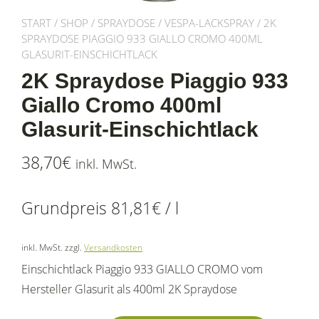
START
/
SHOP
/
SPRAYDOSE
/
VESPA-LACKSPRAY
/ 2K
SPRAYDOSE PIAGGIO 933 GIALLO CROMO 400ML
GLASURIT-EINSCHICHTLACK
2K Spraydose Piaggio 933
Giallo Cromo 400ml
Glasurit-Einschichtlack
38,70
€
inkl. MwSt.
Grundpreis
81,81
€
/
l
inkl. MwSt.
zzgl.
Versandkosten
Einschichtlack Piaggio 933 GIALLO CROMO vom
Hersteller Glasurit als 400ml 2K Spraydose