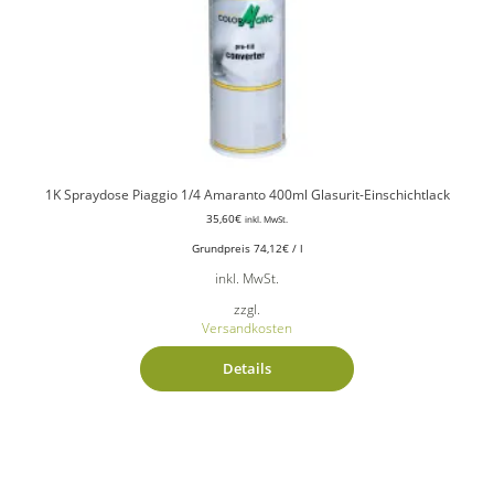
1K Spraydose Piaggio 1/4 Amaranto 400ml Glasurit-Einschichtlack
35,60
€
inkl. MwSt.
Grundpreis
74,12
€
/
l
inkl. MwSt.
zzgl.
Versandkosten
Details