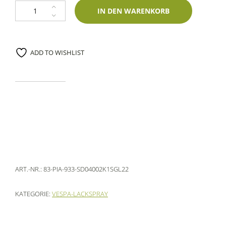
2K Spraydose Piaggio 933 Giallo Cromo 400ml Glasurit-Einschichtlack M
IN DEN WARENKORB
ADD TO WISHLIST
ART.-NR.:
83-PIA-933-SD04002K1SGL22
KATEGORIE:
VESPA-LACKSPRAY