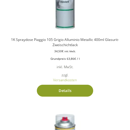
1K Spraydose Piaggio 105 Grigio Alluminio Metallic 400ml Glasurit-
Zweischichtlack
34,50
€
inkl. MwSt.
Grundpreis
63,86
€
/
l
inkl. MwSt.
zzgl.
Versandkosten
Details