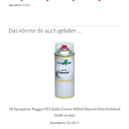
Signalwort:
Gefahr
Das könnte dir auch gefallen …
1K Spraydose Piaggio 933 Giallo Cromo 400ml Glasurit-Einschichtlack
35,60
€
inkl. MwSt.
Grundpreis
74,12
€
/
l