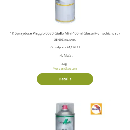
1K Spraydose Piaggio 0080 Giallo Mini 400ml Glasurit-Einschichtlack
35,60
€
inkl. MwSt.
Grundpreis
74,12
€
/
l
inkl. MwSt.
zzgl.
Versandkosten
Details