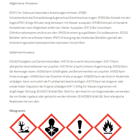
Allgemeine Hinweise:
(P201) Vor Gebrauch besondere Anweisungen einholen. (P280)
Schutzhandschuhe/Schutzkleidung/Augenschutz/Gesichtsschutz tragen. (P305) Bei Kontakt mit den
Augen:(P351) Einige Minuten lang behutsam mit Wasser ausspülen. (P338) Eventuell vorhandene
Kontaktlinsen nach Möglichkeit entfernen. Weiter Ausspülen. (P312) Bei Unwohlsein
Giftinformationszentrum/Arzt anrufen. (P403) An einem gut gelüfteten Ort aufbewahren. (P233)
Behälter dicht verschlossen halten. (P501) Entsorgung des Inhalts/des Behälters gemäß den
örtlichen/regionalen/nationalen/internationalen Vorschriften.
Gefahrenhinweise:
(H226) Flüssigkeit und Dampf entzündbar. (H315) Verursacht Hautreizungen. (H317) Kann
allergische Hautreaktionen verursachen. (H319) Verursacht schwere Augenreizung. (H335) Kann
die Atemwege reizen. (H336) Kann Schläfrigkeit und Benommenheit verursachen. (H350) Kann
Krebs erzeugen. (H350i) Kann bei Einatmen Krebs erzeugen. (H360D) Kann das Kind im Mutterleib
schädigen. Kann vermutlich die Fruchtbarkeit beeinträchtigen. (H373) Kann bei längerer oder
wiederholter Exposition die Organe schädigen.(H411) Giftig für Wasserorganismen mit
langfristiger Wirkung. (EUH201) Enthält Blei. Nicht für den Anstrich von Gegenständen verwenden,
die von Kindern gekaut oder gelutscht werden könnten. (EUH208) Enthält $$. Kann allergische
Reaktionen hervorrufen.
Piktogramm: