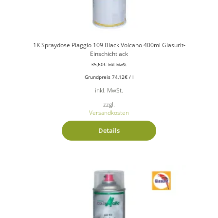
1K Spraydose Piaggio 109 Black Volcano 400ml Glasurit-
Einschichtlack
35,60
€
inkl. MwSt.
Grundpreis
74,12
€
/
l
inkl. MwSt.
zzgl.
Versandkosten
Details