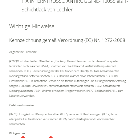
PIA INTERNI ROSSO ANTIRUGGINE- 10055 als 1-
Schichtlack von Lechler
Wichtige Hinweise
Kennzeichnung gemäß Verordnung (EG) Nr. 1272/2008:
Allgemeine Hinweise:
(P210) Von Hitze, heißen Oberflächen, Funken, offenen Flammen und anderen Zündquellen
fernhalten. Nicht rauchen. (P261) Einatmen von Staub/Rauch/Gas/Nebel/Dampf/Aerosol
vermeiden. (P303) Bei Berührung mit der Haut (oder dem Haar):(P361) Alle kontaminierten
Kleidungsstücke sofort ausziehen. (P353) Haut mit Wasser abwaschen/duschen. (P304) Bei
Einatmen:(P340) Die betroffene Person an die frische Luft bringen und für ungehinderte Atmung
sorgen. (P312) Bei Unwohlsein Giftinformationszentrum/Arzt anrufen. (P362) Kontaminierte
Kleidung ausziehen. (P364) Und vor erneutem Tragen waschen. (P370) Bei Brand:(P378) … zum
Löschen verwenden.
Gefahrenhinweise:
(H226) Flüssigkeit und Dampf entzündbar. (H315) Verursacht Hautreizungen. (H317) Kann
allergische Hautreaktionen verursachen. (H336) Kann Schläfrigkeit und Benommenheit
verursachen.
Piktogramm: