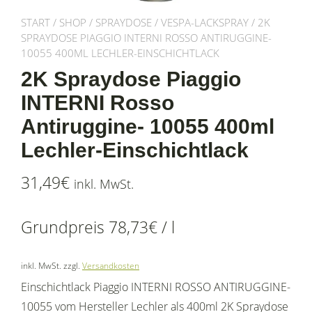
START
/
SHOP
/
SPRAYDOSE
/
VESPA-LACKSPRAY
/ 2K
SPRAYDOSE PIAGGIO INTERNI ROSSO ANTIRUGGINE-
10055 400ML LECHLER-EINSCHICHTLACK
2K Spraydose Piaggio
INTERNI Rosso
Antiruggine- 10055 400ml
Lechler-Einschichtlack
31,49
€
inkl. MwSt.
Grundpreis
78,73
€
/
l
inkl. MwSt.
zzgl.
Versandkosten
Einschichtlack Piaggio INTERNI ROSSO ANTIRUGGINE-
10055 vom Hersteller Lechler als 400ml 2K Spraydose