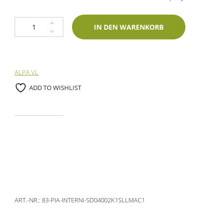
2K Spraydose Piaggio INTERNI Rosso Antiruggine- 10055 400ml Lechler-
IN DEN WARENKORB
ALPA VL
ADD TO WISHLIST
ART.-NR.:
83-PIA-INTERNI-SD04002K1SLLMAC1