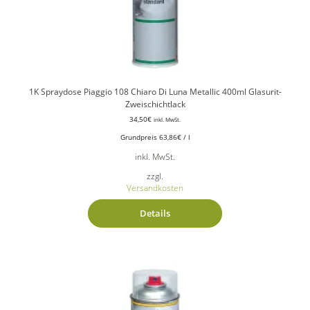
1K Spraydose Piaggio 108 Chiaro Di Luna Metallic 400ml Glasurit-
Zweischichtlack
34,50
€
inkl. MwSt.
Grundpreis
63,86
€
/
l
inkl. MwSt.
zzgl.
Versandkosten
Details