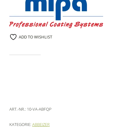
ADD TO WISHLIST
ART.-NR.:
10-VA-ABFQP
KATEGORIE:
ABBEIZER