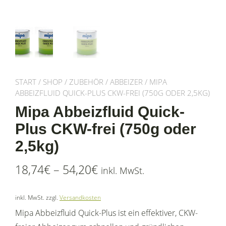
START
/
SHOP
/
ZUBEHÖR
/
ABBEIZER
/ MIPA
ABBEIZFLUID QUICK-PLUS CKW-FREI (750G ODER 2,5KG)
Mipa Abbeizfluid Quick-
Plus CKW-frei (750g oder
2,5kg)
18,74
€
–
54,20
€
inkl. MwSt.
inkl. MwSt.
zzgl.
Versandkosten
Mipa Abbeizfluid Quick-Plus ist ein effektiver, CKW-