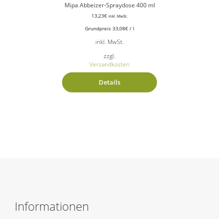
Mipa Abbeizer-Spraydose 400 ml
13,23
€
inkl. MwSt.
Grundpreis
33,08
€
/
l
inkl. MwSt.
zzgl.
Versandkosten
Details
Informationen