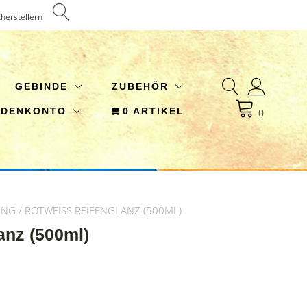
kherstellern
GEBINDE
ZUBEHÖR
NDENKONTO
0 ARTIKEL
0
UNG
/ ROTWEISS REIFENGLANZ (500ML)
nz (500ml)