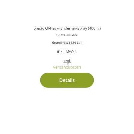
presto Öl-Fleck- Entferner-Spray (400ml)
12,79
€
inkl. MwSt.
Grundpreis
31,96
€
/
l
inkl. MwSt.
zzgl.
Versandkosten
Details