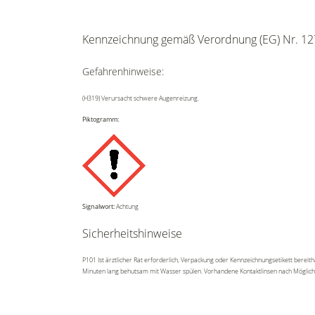
Kennzeichnung gemäß Verordnung (EG) Nr. 12
Gefahrenhinweise:
(H319) Verursacht schwere Augenreizung.
Piktogramm:
Signalwort:
Achtung
Sicherheitshinweise
P101 Ist ärztlicher Rat erforderlich, Verpackung oder Kennzeichnungsetikett ber
Minuten lang behutsam mit Wasser spülen. Vorhandene Kontaktlinsen nach Möglichkei