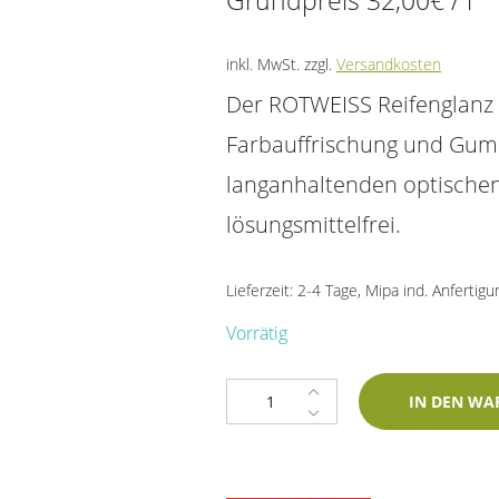
Grundpreis
32,00
€
/
l
inkl. MwSt.
zzgl.
Versandkosten
Der ROTWEISS Reifenglanz b
Farbauffrischung und Gummi
langanhaltenden optischen 
lösungsmittelfrei.
Lieferzeit:
2-4 Tage
, Mipa ind. Anfertig
Vorrätig
ROTWEISS Reifenglanz (500ml) M
IN DEN WA