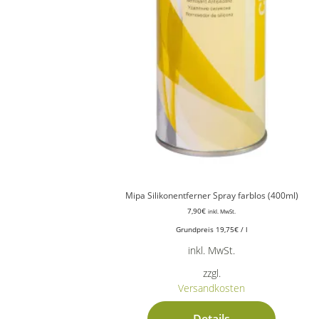
Mipa Silikonentferner Spray farblos (400ml)
7,90
€
inkl. MwSt.
Grundpreis
19,75
€
/
l
inkl. MwSt.
zzgl.
Versandkosten