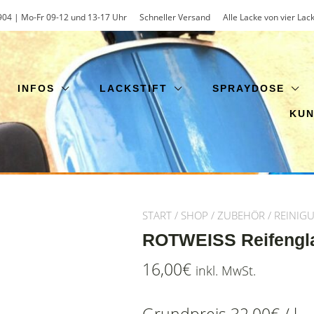
904 | Mo-Fr 09-12 und 13-17 Uhr
Schneller Versand
Alle Lacke von vier Lac
INFOS
LACKSTIFT
SPRAYDOSE
KU
START
/
SHOP
/
ZUBEHÖR
/
REINIG
ROTWEISS Reifengla
16,00
€
inkl. MwSt.