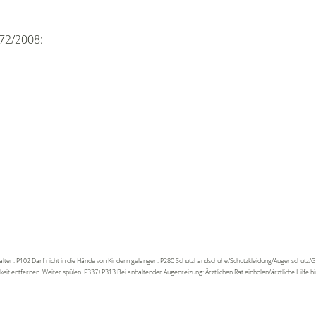
72/2008:
eithalten. P102 Darf nicht in die Hände von Kindern gelangen. P280 Schutzhandschuhe/Schutzkleidung/Augenschu
t entfernen. Weiter spülen. P337+P313 Bei anhaltender Augenreizung: Ärztlichen Rat einholen/ärztliche Hilfe h