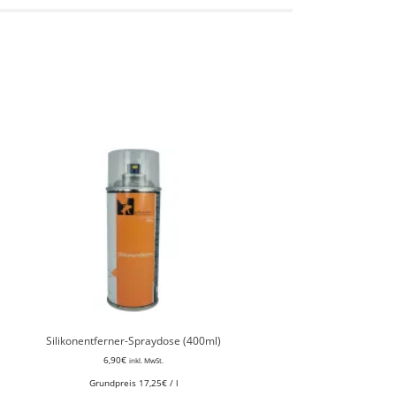
Silikonentferner-Spraydose (400ml)
6,90
€
inkl. MwSt.
Grundpreis
17,25
€
/
l