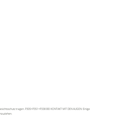
tz/Gesichtsschutz tragen. P305+P351+P338 BEI KONTAKT MIT DEN AUGEN: Einige
inzuziehen.