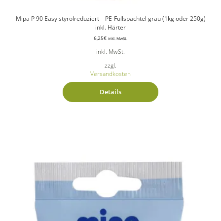
werden
Mipa P 90 Easy styrolreduziert – PE-Füllspachtel grau (1kg oder 250g)
inkl. Härter
6,25
€
inkl. MwSt.
inkl. MwSt.
zzgl.
Versandkosten
Details
Dieses
Produkt
weist
mehrere
Varianten
auf.
Die
Optionen
können
auf
der
Produktseite