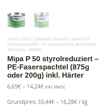
START
/
SHOP
/
ZUBEHÖR
/
SPACHTEL
/ MIPA P 50
STYROLREDUZIERT – PE-FASERSPACHTEL (875G ODER
200G) INKL. HÄRTER
Mipa P 50 styrolreduziert –
PE-Faserspachtel (875g
oder 200g) inkl. Härter
6,69
€
–
14,24
€
inkl. MwSt.
Grundpreis
33,44
€
–
16,28
€
/
kg