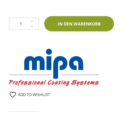
Mipa P 50 styrolreduziert - PE-Faserspachtel (875g oder 200g) inkl. Härt
IN DEN WARENKORB
ADD TO WISHLIST