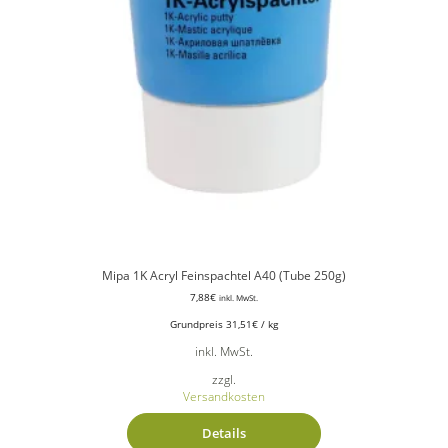
Mipa 1K Acryl Feinspachtel A40 (Tube 250g)
7,88
€
inkl. MwSt.
Grundpreis
31,51
€
/
kg
inkl. MwSt.
zzgl.
Versandkosten
Details