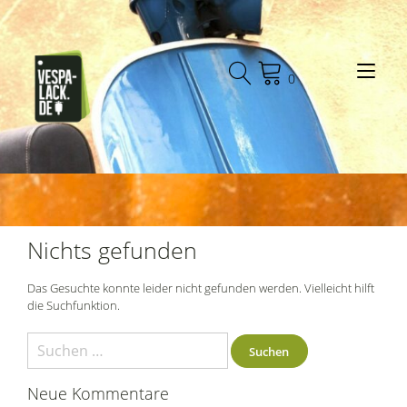
Zum
Inhalt
springen
Nav
0
Nichts gefunden
Das Gesuchte konnte leider nicht gefunden werden. Vielleicht hilft
die Suchfunktion.
Suchen
nach:
Neue Kommentare