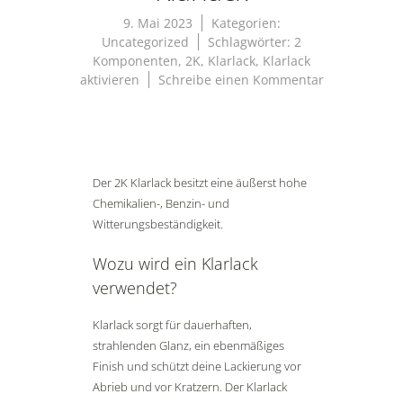
9. Mai 2023
Kategorien:
Uncategorized
Schlagwörter:
2
Komponenten
,
2K
,
Klarlack
,
Klarlack
zu
aktivieren
Schreibe einen Kommentar
Aktivierung
von
2K
Klarlack
Der 2K Klarlack besitzt eine äußerst hohe
Chemikalien-, Benzin- und
Witterungsbeständigkeit.
Wozu wird ein Klarlack
verwendet?
Klarlack sorgt für dauerhaften,
strahlenden Glanz, ein ebenmäßiges
Finish und schützt deine Lackierung vor
Abrieb und vor Kratzern. Der Klarlack