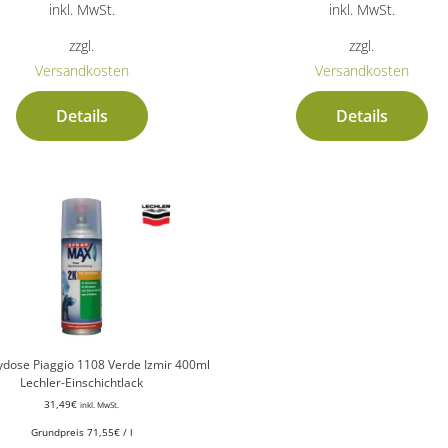
inkl. MwSt.
inkl. MwSt.
zzgl.
zzgl.
Versandkosten
Versandkosten
Details
Details
ydose Piaggio 1108 Verde Izmir 400ml
Lechler-Einschichtlack
31,49
€
inkl. MwSt.
Grundpreis
71,55
€
/
l