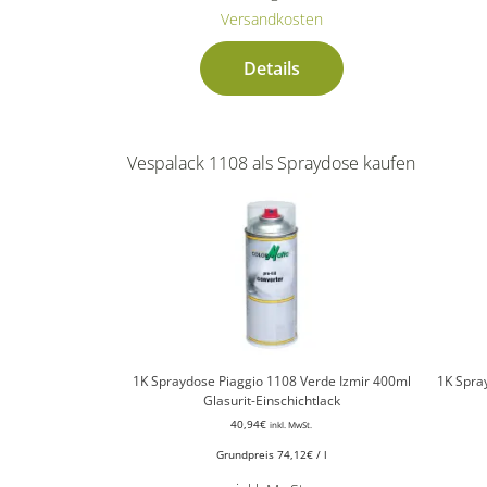
Versandkosten
Details
Vespalack 1108 als Spraydose kaufen
1K Spraydose Piaggio 1108 Verde Izmir 400ml
1K Spra
Glasurit-Einschichtlack
40,94
€
inkl. MwSt.
Grundpreis
74,12
€
/
l