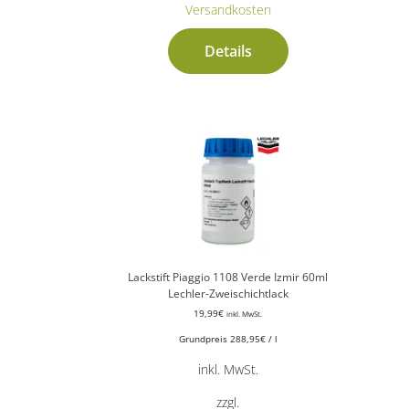
Versandkosten
Details
Lackstift Piaggio 1108 Verde Izmir 60ml
Lechler-Zweischichtlack
19,99
€
inkl. MwSt.
Grundpreis
288,95
€
/
l
inkl. MwSt.
zzgl.