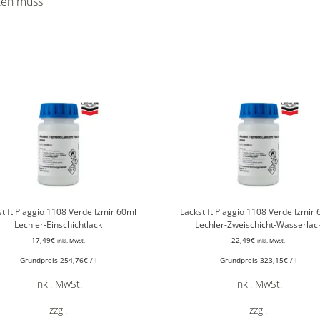
cken muss
stift Piaggio 1108 Verde Izmir 60ml
Lackstift Piaggio 1108 Verde Izmir
Lechler-Einschichtlack
Lechler-Zweischicht-Wasserlac
17,49
€
22,49
€
inkl. MwSt.
inkl. MwSt.
Grundpreis
254,76
€
/
l
Grundpreis
323,15
€
/
l
inkl. MwSt.
inkl. MwSt.
zzgl.
zzgl.