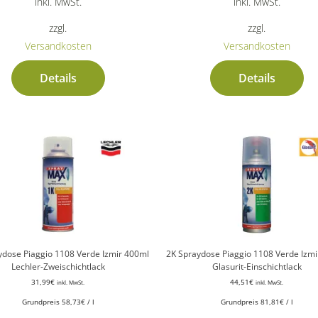
inkl. MwSt.
inkl. MwSt.
zzgl.
zzgl.
Versandkosten
Versandkosten
Details
Details
ydose Piaggio 1108 Verde Izmir 400ml
2K Spraydose Piaggio 1108 Verde Izmi
Lechler-Zweischichtlack
Glasurit-Einschichtlack
31,99
€
44,51
€
inkl. MwSt.
inkl. MwSt.
Grundpreis
58,73
€
/
l
Grundpreis
81,81
€
/
l