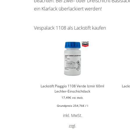
beachten: Bei Zwei- oder Dreischicht-Basisla
ein Klarlack überlackiert werden!
Vespalack 1108 als Lackstift kaufen
Lackstift Piaggio 1108 Verde Izmir 60ml
Lack
Lechler-Einschichtlack
17,49
€
inkl. MwSt.
Grundpreis
254,76
€
/
l
inkl. MwSt.
zzgl.