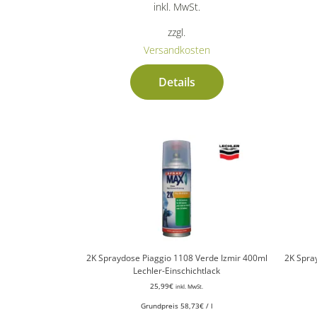
inkl. MwSt.
zzgl.
Versandkosten
Details
2K Spraydose Piaggio 1108 Verde Izmir 400ml
2K Spra
Lechler-Einschichtlack
25,99
€
inkl. MwSt.
Grundpreis
58,73
€
/
l