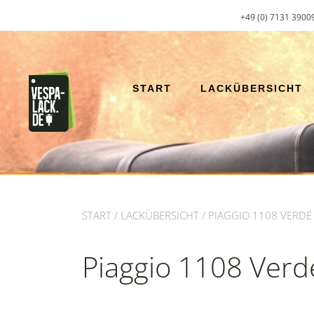
Zum
+49 (0) 7131 3900
Inhalt
springen
START
LACKÜBERSICHT
START
/
LACKÜBERSICHT
/ PIAGGIO 1108 VERDE
Piaggio 1108 Verd