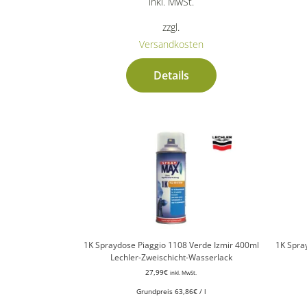
inkl. MwSt.
zzgl.
Versandkosten
Details
1K Spraydose Piaggio 1108 Verde Izmir 400ml
1K Spra
Lechler-Zweischicht-Wasserlack
27,99
€
inkl. MwSt.
Grundpreis
63,86
€
/
l