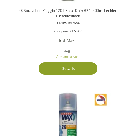
2K Spraydose Piaggio 1201 Bleu -Daih B24- 400ml Lechler-
Einschichtlack
31,49
€
inkl. MwSt.
Grundpreis
71,55
€
/
l
inkl. MwSt.
zzgl.
Versandkosten
Details