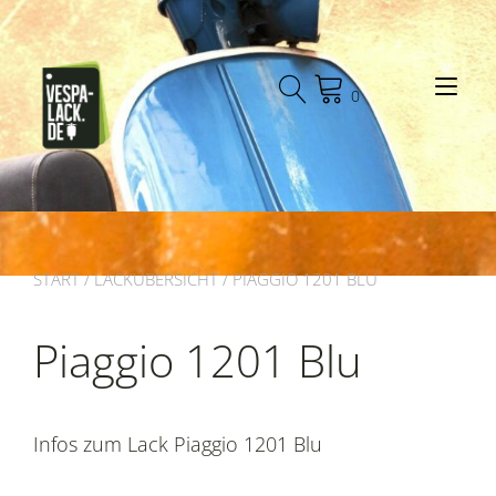
Zum
Inhalt
springen
Nav
0
ums
START
/
LACKÜBERSICHT
/ PIAGGIO 1201 BLU
Piaggio 1201 Blu
Infos zum Lack Piaggio 1201 Blu