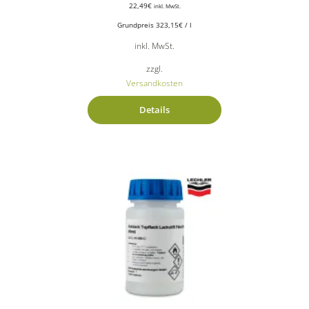
22,49
€
inkl. MwSt.
Grundpreis
323,15
€
/
l
inkl. MwSt.
zzgl.
Versandkosten
Details