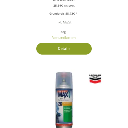
25,99
€
inkl. MwSt.
Grundpreis
58,73
€
/
l
inkl. MwSt.
zzgl.
Versandkosten
Details