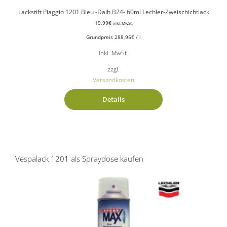
Lackstift Piaggio 1201 Bleu -Daih B24- 60ml Lechler-Zweischichtlack
19,99
€
inkl. MwSt.
Grundpreis
288,95
€
/
l
inkl. MwSt.
zzgl.
Versandkosten
Details
Vespalack 1201 als Spraydose kaufen