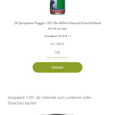
2K Spraydose Piaggio 1201 Blu 400ml Glasurit-Einschichtlack
44,51
€
inkl. MwSt.
Grundpreis
81,81
€
/
l
inkl. MwSt.
zzgl.
Versandkosten
Details
Vespalack 1201 als Gebinde zum Lackieren oder
Streichen kaufen