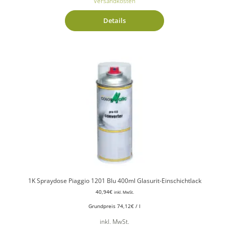
Versandkosten
Details
1K Spraydose Piaggio 1201 Blu 400ml Glasurit-Einschichtlack
40,94
€
inkl. MwSt.
Grundpreis
74,12
€
/
l
inkl. MwSt.