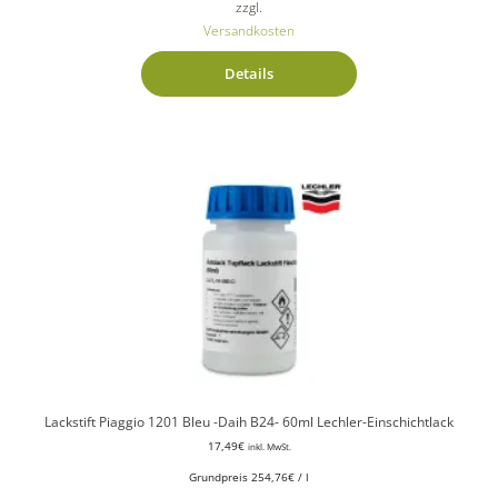
zzgl.
Versandkosten
Details
Lackstift Piaggio 1201 Bleu -Daih B24- 60ml Lechler-Einschichtlack
17,49
€
inkl. MwSt.
Grundpreis
254,76
€
/
l