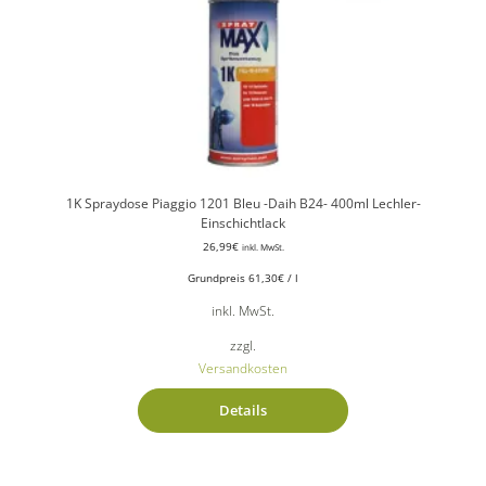
1K Spraydose Piaggio 1201 Bleu -Daih B24- 400ml Lechler-
Einschichtlack
26,99
€
inkl. MwSt.
Grundpreis
61,30
€
/
l
inkl. MwSt.
zzgl.
Versandkosten
Details