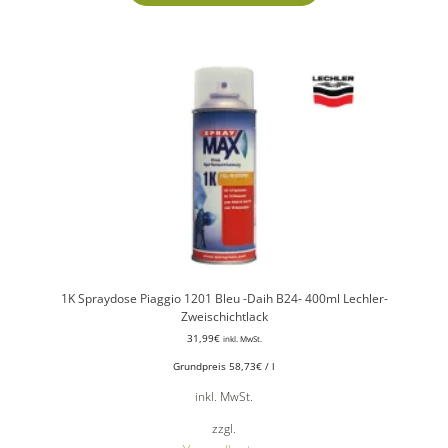
1K Spraydose Piaggio 1201 Bleu -Daih B24- 400ml Lechler-
Zweischichtlack
31,99
€
inkl. MwSt.
Grundpreis
58,73
€
/
l
inkl. MwSt.
zzgl.