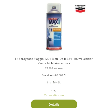
1K Spraydose Piaggio 1201 Bleu -Daih B24- 400ml Lechler-
Zweischicht-Wasserlack
27,99
€
inkl. MwSt.
Grundpreis
63,86
€
/
l
inkl. MwSt.
zzgl.
Versandkosten
Details