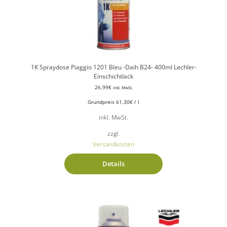
1K Spraydose Piaggio 1201 Bleu -Daih B24- 400ml Lechler-
Einschichtlack
26,99
€
inkl. MwSt.
Grundpreis
61,30
€
/
l
inkl. MwSt.
zzgl.
Versandkosten
Details