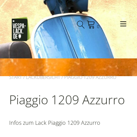
Zum
Inhalt
springen
Nav
0
ums
START
/
LACKÜBERSICHT
/ PIAGGIO 1209 AZZURRO
Piaggio 1209 Azzurro
Infos zum Lack Piaggio 1209 Azzurro