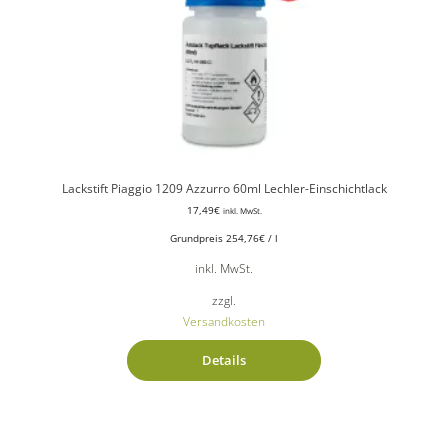
Lackstift Piaggio 1209 Azzurro 60ml Lechler-Einschichtlack
17,49
€
inkl. MwSt.
Grundpreis
254,76
€
/
l
inkl. MwSt.
zzgl.
Versandkosten
Details