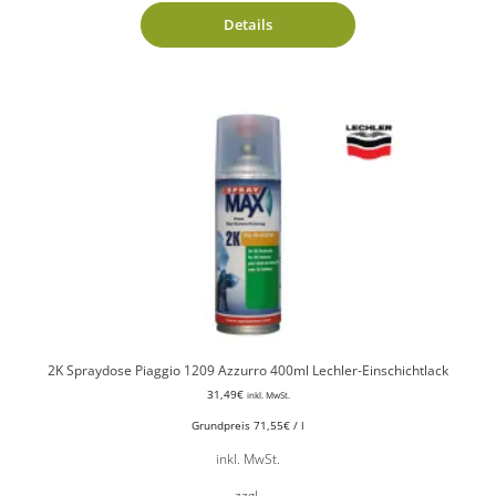
Details
2K Spraydose Piaggio 1209 Azzurro 400ml Lechler-Einschichtlack
31,49
€
inkl. MwSt.
Grundpreis
71,55
€
/
l
inkl. MwSt.
zzgl.