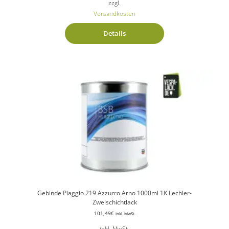
zzgl.
Versandkosten
Details
Gebinde Piaggio 219 Azzurro Arno 1000ml 1K Lechler-
Zweischichtlack
101,49
€
inkl. MwSt.
inkl. MwSt.