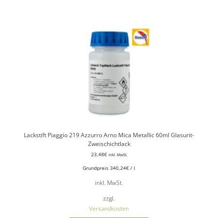
Lackstift Piaggio 219 Azzurro Arno Mica Metallic 60ml Glasurit-
Zweischichtlack
23,48
€
inkl. MwSt.
Grundpreis
340,24
€
/
l
inkl. MwSt.
zzgl.
Versandkosten