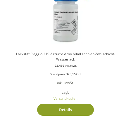
Lackstift Piaggio 219 Azzurro Arno 60ml Lechler-Zweischicht-
Wasserlack
22,49
€
inkl. MwSt.
Grundpreis
323,15
€
/
l
inkl. MwSt.
zzgl.
Versandkosten
Details