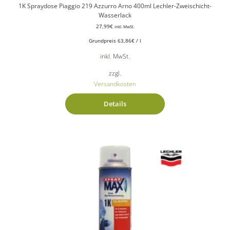
1K Spraydose Piaggio 219 Azzurro Arno 400ml Lechler-Zweischicht-
Wasserlack
27,99
€
inkl. MwSt.
Grundpreis
63,86
€
/
l
inkl. MwSt.
zzgl.
Versandkosten
Details