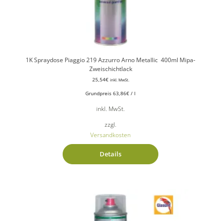
1K Spraydose Piaggio 219 Azzurro Arno Metallic 400ml Mipa-
Zweischichtlack
25,54
€
inkl. MwSt.
Grundpreis
63,86
€
/
l
inkl. MwSt.
zzgl.
Versandkosten
Details