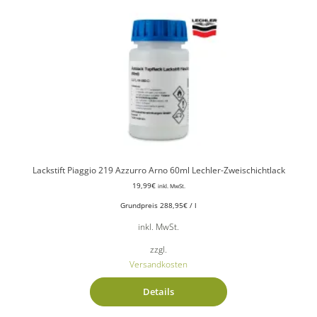
Lackstift Piaggio 219 Azzurro Arno 60ml Lechler-Zweischichtlack
19,99
€
inkl. MwSt.
Grundpreis
288,95
€
/
l
inkl. MwSt.
zzgl.
Versandkosten
Details