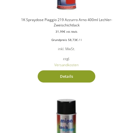
1K Spraydose Piaggio 219 Azzurro Arno 400ml Lechler-
Zweischichtlack
31,99
€
inkl. MwSt.
Grundpreis
58,73
€
/
l
inkl. MwSt.
zzgl.
Versandkosten
Details