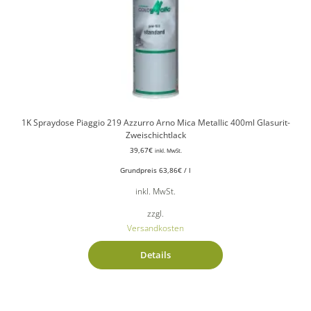
1K Spraydose Piaggio 219 Azzurro Arno Mica Metallic 400ml Glasurit-
Zweischichtlack
39,67
€
inkl. MwSt.
Grundpreis
63,86
€
/
l
inkl. MwSt.
zzgl.
Versandkosten
Details