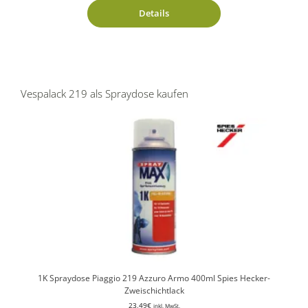
Details
Vespalack 219 als Spraydose kaufen
1K Spraydose Piaggio 219 Azzuro Armo 400ml Spies Hecker-
Zweischichtlack
23,49
€
inkl. MwSt.