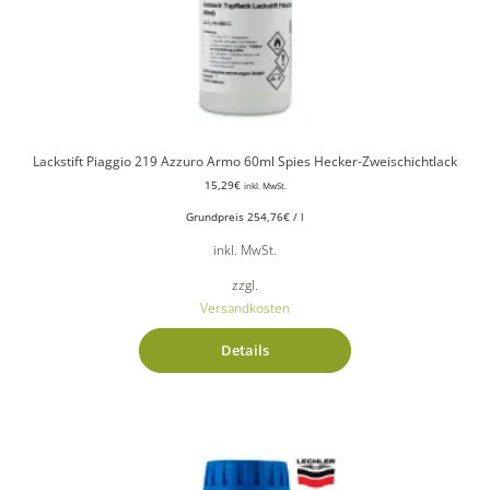
Lackstift Piaggio 219 Azzuro Armo 60ml Spies Hecker-Zweischichtlack
15,29
€
inkl. MwSt.
Grundpreis
254,76
€
/
l
inkl. MwSt.
zzgl.
Versandkosten
Details