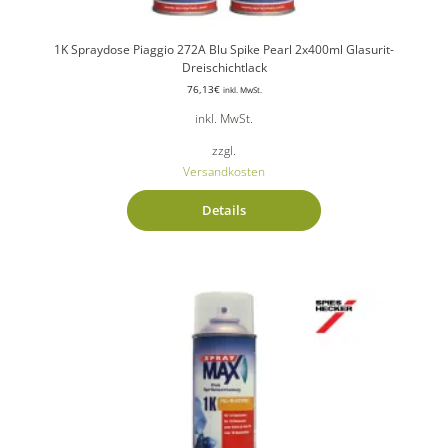
1K Spraydose Piaggio 272A Blu Spike Pearl 2x400ml Glasurit-
Dreischichtlack
76,13
€
inkl. MwSt.
inkl. MwSt.
zzgl.
Versandkosten
Details