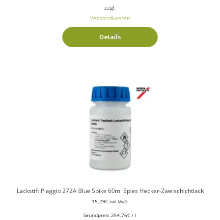
zzgl.
Versandkosten
Details
Lackstift Piaggio 272A Blue Spike 60ml Spies Hecker-Zweischichtlack
15,29
€
inkl. MwSt.
Grundpreis
254,76
€
/
l