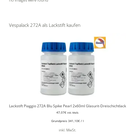
Vespalack 272A als Lackstift kaufen
Lackstift Piaggio 272A Blu Spike Pearl 2x60ml Glasurit-Dreischichtlack
47,07
€
inkl. MwSt.
Grundpreis
341,10
€
/
l
inkl. MwSt.