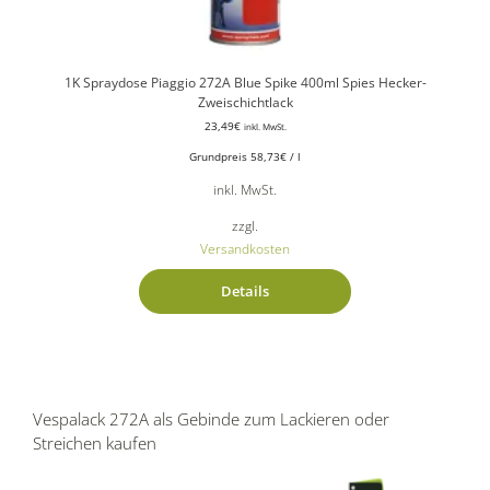
1K Spraydose Piaggio 272A Blue Spike 400ml Spies Hecker-
Zweischichtlack
23,49
€
inkl. MwSt.
Grundpreis
58,73
€
/
l
inkl. MwSt.
zzgl.
Versandkosten
Details
Vespalack 272A als Gebinde zum Lackieren oder
Streichen kaufen