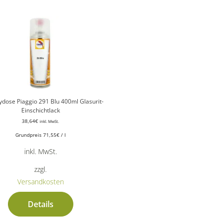
ydose Piaggio 291 Blu 400ml Glasurit-
Einschichtlack
38,64
€
inkl. MwSt.
Grundpreis
71,55
€
/
l
inkl. MwSt.
zzgl.
Versandkosten
Details