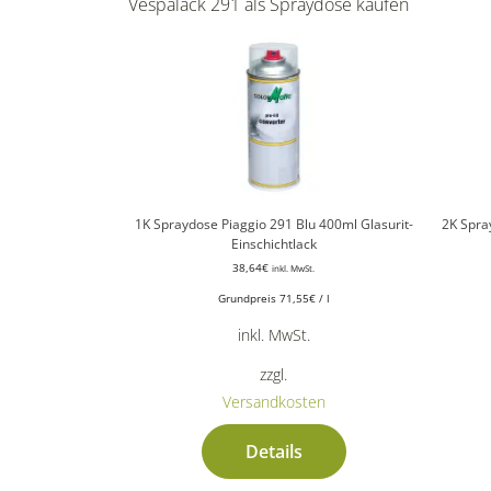
Vespalack 291 als Spraydose kaufen
1K Spraydose Piaggio 291 Blu 400ml Glasurit-
2K Spra
Einschichtlack
38,64
€
inkl. MwSt.
Grundpreis
71,55
€
/
l
inkl. MwSt.
zzgl.
Versandkosten
Details