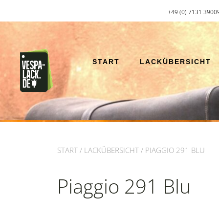
Zum
+49 (0) 7131 3900
Inhalt
springen
START
LACKÜBERSICHT
START
/
LACKÜBERSICHT
/ PIAGGIO 291 BLU
Piaggio 291 Blu