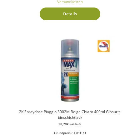
Versandkosten
Details
2K Spraydose Piaggio 3002M Beige Chiaro 400ml Glasurit-
Einschichtlack
38,70
€
inkl. MwSt.
Grundpreis
81,81
€
/
l