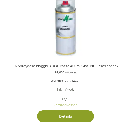
1K Spraydose Piaggio 3103F Rosso 400ml Glasurit-Einschichtlack
35,60
€
inkl. MwSt.
Grundpreis
74,12
€
/
l
inkl. MwSt.
zzgl.
Versandkosten
Details