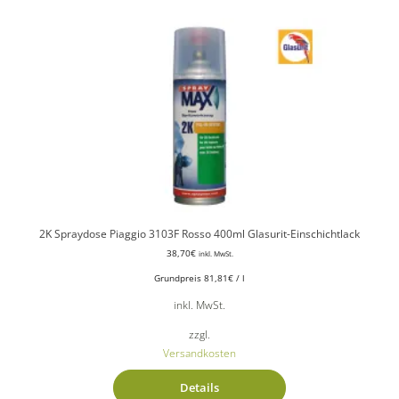
2K Spraydose Piaggio 3103F Rosso 400ml Glasurit-Einschichtlack
38,70
€
inkl. MwSt.
Grundpreis
81,81
€
/
l
inkl. MwSt.
zzgl.
Versandkosten
Details