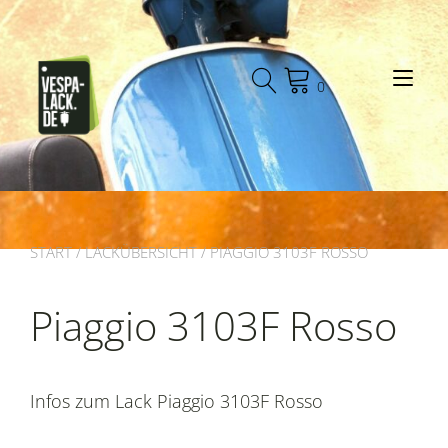
Zum
Inhalt
springen
Nav
0
START
/
LACKÜBERSICHT
/ PIAGGIO 3103F ROSSO
Piaggio 3103F Rosso
Infos zum Lack Piaggio 3103F Rosso