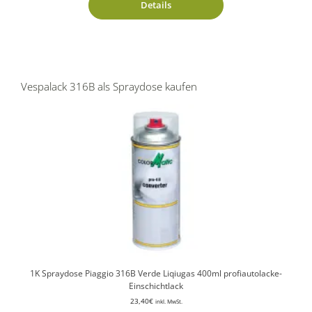
Details
Vespalack 316B als Spraydose kaufen
1K Spraydose Piaggio 316B Verde Liqiugas 400ml profiautolacke-
Einschichtlack
23,40
€
inkl. MwSt.