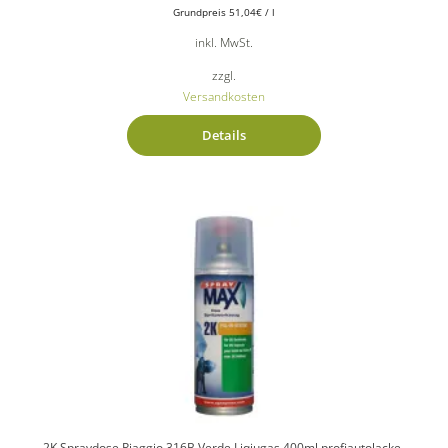
Grundpreis
51,04
€
/
l
inkl. MwSt.
zzgl.
Versandkosten
Details
2K Spraydose Piaggio 316B Verde Liqiugas 400ml profiautolacke-