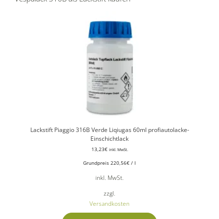
Lackstift Piaggio 316B Verde Liqiugas 60ml profiautolacke-
Einschichtlack
13,23
€
inkl. MwSt.
Grundpreis
220,56
€
/
l
inkl. MwSt.
zzgl.
Versandkosten