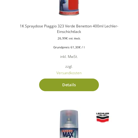
1K Spraydose Piaggio 323 Verde Benetton 400ml Lechler-
Einschichtlack
26,99
€
inkl. MwSt.
Grundpreis
61,30
€
/
l
inkl. MwSt.
zzgl.
Versandkosten
Details