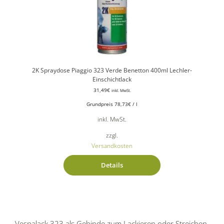
2K Spraydose Piaggio 323 Verde Benetton 400ml Lechler-
Einschichtlack
31,49
€
inkl. MwSt.
Grundpreis
78,73
€
/
l
inkl. MwSt.
zzgl.
Versandkosten
Details
Vespalack 323 als Gebinde zum Lackieren oder Streichen