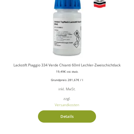
Lackstift Piaggio 334 Verde Chianti 60ml Lechler-Zweischichtlack
19,49
€
inkl. MwSt.
Grundpreis
281,67
€
/
l
inkl. MwSt.
zzgl.
Versandkosten
Details