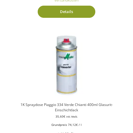
Versandkosten
Details
1K Spraydose Piaggio 334 Verde Chianti 400ml Glasurit-
Einschichtlack
35,60
€
inkl. MwSt.
Grundpreis
74,12
€
/
l