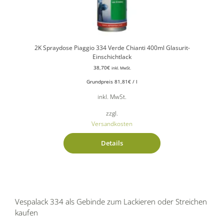
2K Spraydose Piaggio 334 Verde Chianti 400ml Glasurit-
Einschichtlack
38,70
€
inkl. MwSt.
Grundpreis
81,81
€
/
l
inkl. MwSt.
zzgl.
Versandkosten
Details
Vespalack 334 als Gebinde zum Lackieren oder Streichen
kaufen