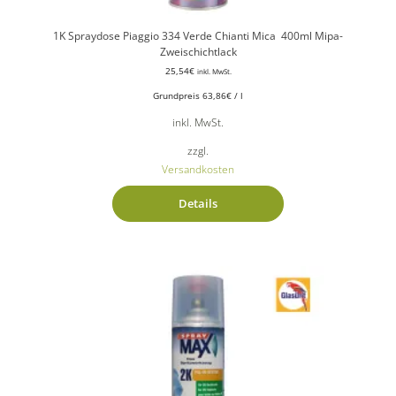
1K Spraydose Piaggio 334 Verde Chianti Mica 400ml Mipa-
Zweischichtlack
25,54
€
inkl. MwSt.
Grundpreis
63,86
€
/
l
inkl. MwSt.
zzgl.
Versandkosten
Details