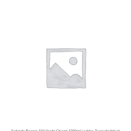
Gebinde Piaggio 334 Verde Chianti 1000ml Lechler-Zweischichtlack