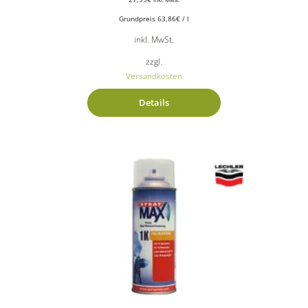
Grundpreis
63,86
€
/
l
inkl. MwSt.
zzgl.
Versandkosten
Details