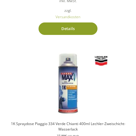
inkl. MwSt.
zzgl.
Versandkosten
Details
1K Spraydose Piaggio 334 Verde Chianti 400ml Lechler-Zweischicht-
Wasserlack
27,99
€
inkl. MwSt.