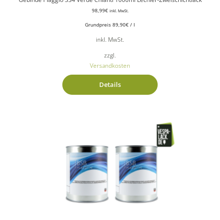
98,99
€
inkl. MwSt.
Grundpreis
89,90
€
/
l
inkl. MwSt.
zzgl.
Versandkosten
Details