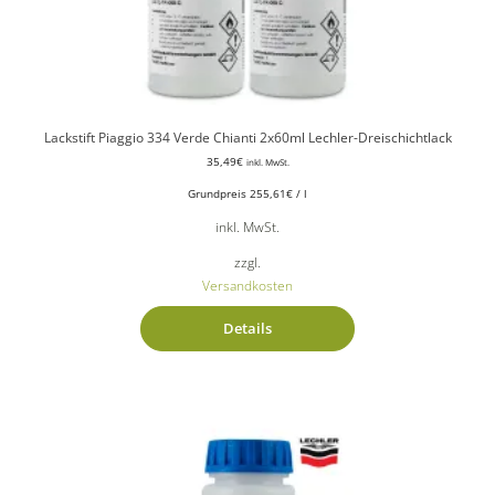
Lackstift Piaggio 334 Verde Chianti 2x60ml Lechler-Dreischichtlack
35,49
€
inkl. MwSt.
Grundpreis
255,61
€
/
l
inkl. MwSt.
zzgl.
Versandkosten
Details