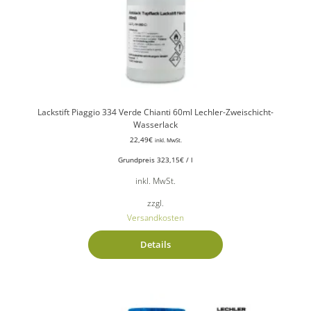
Lackstift Piaggio 334 Verde Chianti 60ml Lechler-Zweischicht-
Wasserlack
22,49
€
inkl. MwSt.
Grundpreis
323,15
€
/
l
inkl. MwSt.
zzgl.
Versandkosten
Details