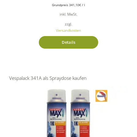
Grundpreis
341,10
€
/
l
inkl. MwSt.
zzgl.
Versandkosten
Details
Vespalack 341A als Spraydose kaufen