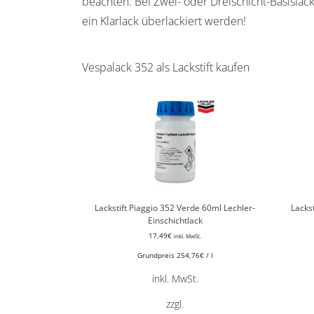
beachten: Bei Zwei- oder Dreischicht-Basisla
ein Klarlack überlackiert werden!
Vespalack 352 als Lackstift kaufen
Lackstift Piaggio 352 Verde 60ml Lechler-
Lacks
Einschichtlack
17,49
€
inkl. MwSt.
Grundpreis
254,76
€
/
l
inkl. MwSt.
zzgl.