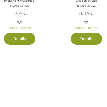
Zweischicht-Wasserlack
Zweischichtlack
146,49
€
101,49
€
inkl. MwSt.
inkl. MwSt.
inkl. MwSt.
inkl. MwSt.
zzgl.
zzgl.
Versandkosten
Versandkosten
Details
Details