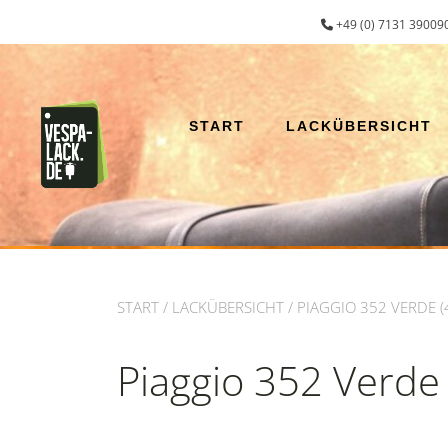
Zum
+49 (0) 7131 390090
Inhalt
springen
START
LACKÜBERSICHT
START
/
LACKÜBERSICHT
/ PIAGGIO 352 VERDE (
Piaggio 352 Verde