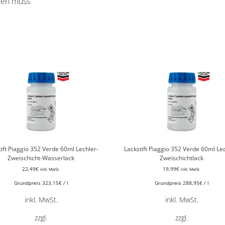
cken muss
tift Piaggio 352 Verde 60ml Lechler-
Lackstift Piaggio 352 Verde 60ml Le
Zweischicht-Wasserlack
Zweischichtlack
22,49
€
19,99
€
inkl. MwSt.
inkl. MwSt.
Grundpreis
323,15
€
/
l
Grundpreis
288,95
€
/
l
inkl. MwSt.
inkl. MwSt.
zzgl.
zzgl.