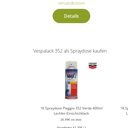
Versandkosten
Details
Vespalack 352 als Spraydose kaufen
1K Spraydose Piaggio 352 Verde 400ml
1K S
Lechler-Einschichtlack
L
26,99
€
inkl. MwSt.
Grundpreis
61,30
€
/
l