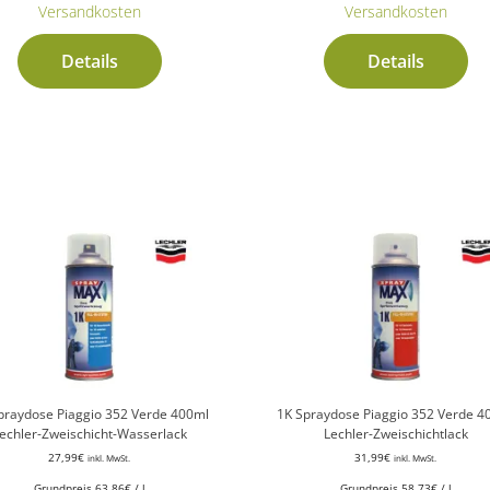
Versandkosten
Versandkosten
Details
Details
praydose Piaggio 352 Verde 400ml
1K Spraydose Piaggio 352 Verde 4
echler-Zweischicht-Wasserlack
Lechler-Zweischichtlack
27,99
€
31,99
€
inkl. MwSt.
inkl. MwSt.
Grundpreis
63,86
€
/
l
Grundpreis
58,73
€
/
l