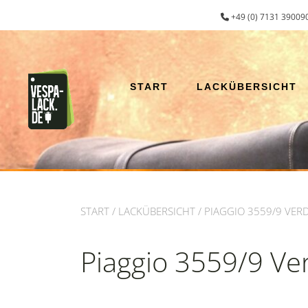
Zum
+49 (0) 7131 390090
Inhalt
springen
START
LACKÜBERSICHT
START
/
LACKÜBERSICHT
/ PIAGGIO 3559/9 VER
Piaggio 3559/9 Ve