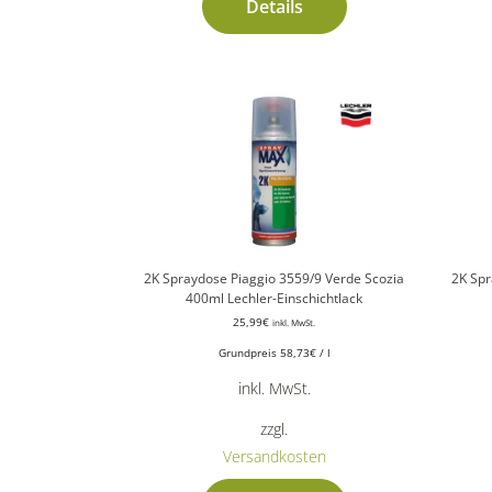
Details
2K Spraydose Piaggio 3559/9 Verde Scozia
2K Spr
400ml Lechler-Einschichtlack
25,99
€
inkl. MwSt.
Grundpreis
58,73
€
/
l
inkl. MwSt.
zzgl.
Versandkosten