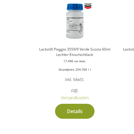
Lackstift Piaggio 3559/9 Verde Scozia 60ml
Lackst
Lechler-Einschichtlack
17,49
€
inkl. MwSt.
Grundpreis
254,76
€
/
l
inkl. MwSt.
zzgl.
Versandkosten
Details