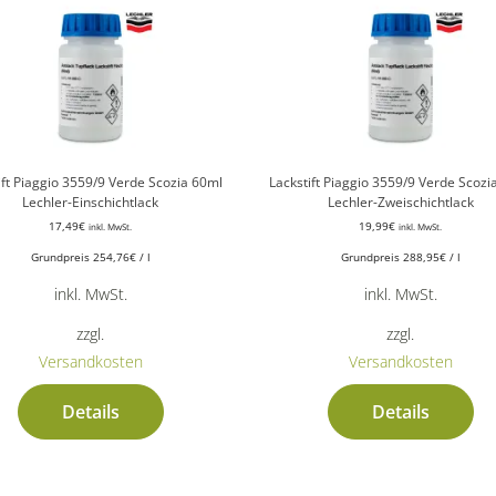
ift Piaggio 3559/9 Verde Scozia 60ml
Lackstift Piaggio 3559/9 Verde Scozi
Lechler-Einschichtlack
Lechler-Zweischichtlack
17,49
€
19,99
€
inkl. MwSt.
inkl. MwSt.
Grundpreis
254,76
€
/
l
Grundpreis
288,95
€
/
l
inkl. MwSt.
inkl. MwSt.
zzgl.
zzgl.
Versandkosten
Versandkosten
Details
Details