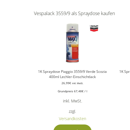
Vespalack 3559/9 als Spraydose kaufen
1K Spraydose Piaggio 3559/9 Verde Scozia
1K Spr
400ml Lechler-Einschichtlack
26,99
€
inkl. MwSt.
Grundpreis
67,48
€
/
l
inkl. MwSt.
zzgl.
Versandkosten