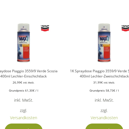
aydose Piaggio 3559/9 Verde Scozia
1K Spraydose Piaggio 3559/9 Verde 
400ml Lechler-Einschichtlack
400ml Lechler-Zweischichtlack
26,99
€
31,99
€
inkl. MwSt.
inkl. MwSt.
Grundpreis
61,30
€
/
l
Grundpreis
58,73
€
/
l
inkl. MwSt.
inkl. MwSt.
zzgl.
zzgl.
Versandkosten
Versandkosten