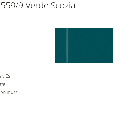
3559/9 Verde Scozia
ar. Es
tte
cken muss