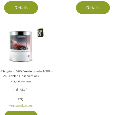
Details
Details
 Piaggio 3559/9 Verde Scozia 1000ml
2K Lechler-Einschichtlack
112,49
€
inkl. MwSt.
inkl. MwSt.
zzgl.
Versandkosten