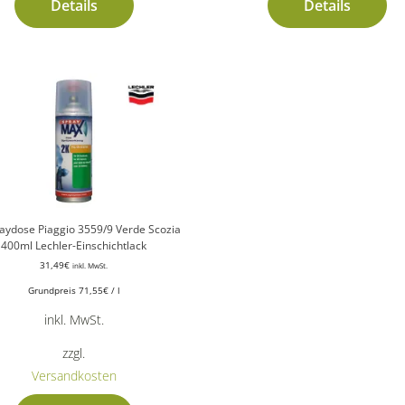
Details
Details
aydose Piaggio 3559/9 Verde Scozia
400ml Lechler-Einschichtlack
31,49
€
inkl. MwSt.
Grundpreis
71,55
€
/
l
inkl. MwSt.
zzgl.
Versandkosten