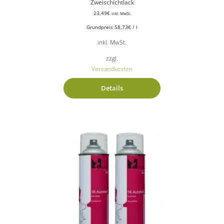
Zweischichtlack
23,49
€
inkl. MwSt.
Grundpreis
58,73
€
/
l
inkl. MwSt.
zzgl.
Versandkosten
Details