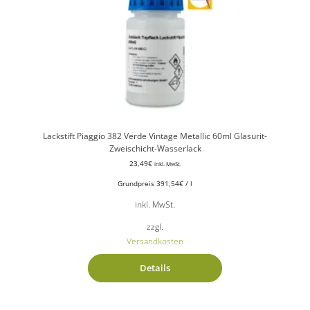
Lackstift Piaggio 382 Verde Vintage Metallic 60ml Glasurit-
Zweischicht-Wasserlack
23,49
€
inkl. MwSt.
Grundpreis
391,54
€
/
l
inkl. MwSt.
zzgl.
Versandkosten
Details