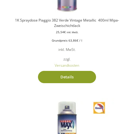
1K Spraydose Piaggio 382 Verde Vintage Metallic 400ml Mipa-
Zweischichtlack
25,54
€
inkl. MwSt.
Grundpreis
63,86
€
/
l
inkl. MwSt.
zzgl.
Versandkosten
Details