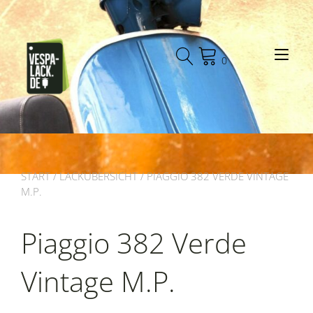
Zum
Inhalt
springen
Nav
0
START
/
LACKÜBERSICHT
/ PIAGGIO 382 VERDE VINTAGE
M.P.
Piaggio 382 Verde
Vintage M.P.