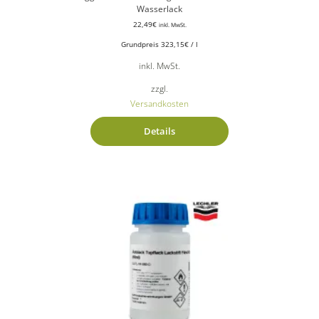
Wasserlack
22,49
€
inkl. MwSt.
Grundpreis
323,15
€
/
l
inkl. MwSt.
zzgl.
Versandkosten
Details