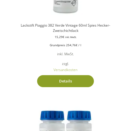
Lackstift Piaggio 382 Verde Vintage 60ml Spies Hecker-
Zweischichtlack
15,29
€
inkl. MwSt.
Grundpreis
254,76
€
/
l
inkl. MwSt.
zzgl.
Versandkosten
Details