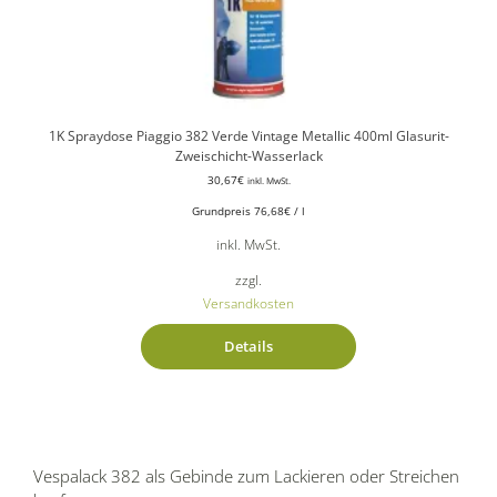
1K Spraydose Piaggio 382 Verde Vintage Metallic 400ml Glasurit-
Zweischicht-Wasserlack
30,67
€
inkl. MwSt.
Grundpreis
76,68
€
/
l
inkl. MwSt.
zzgl.
Versandkosten
Details
Vespalack 382 als Gebinde zum Lackieren oder Streichen