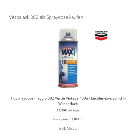
Vespalack 382 als Spraydose kaufen
1K Spraydose Piaggio 382 Verde Vintage 400ml Lechler-Zweischicht-
Wasserlack
27,99
€
inkl. MwSt.
Grundpreis
63,86
€
/
l
inkl. MwSt.