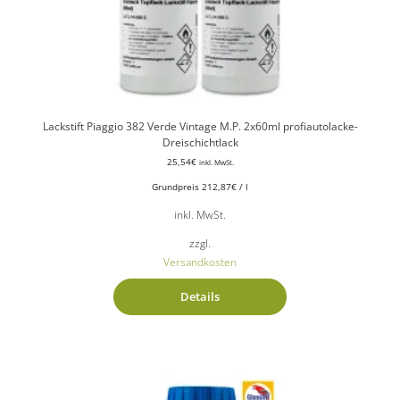
Lackstift Piaggio 382 Verde Vintage M.P. 2x60ml profiautolacke-
Dreischichtlack
25,54
€
inkl. MwSt.
Grundpreis
212,87
€
/
l
inkl. MwSt.
zzgl.
Versandkosten
Details