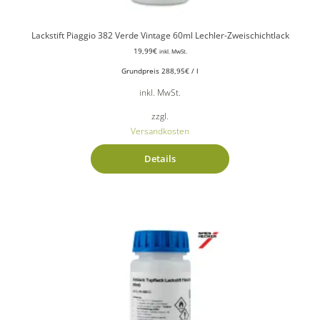
Lackstift Piaggio 382 Verde Vintage 60ml Lechler-Zweischichtlack
19,99
€
inkl. MwSt.
Grundpreis
288,95
€
/
l
inkl. MwSt.
zzgl.
Versandkosten
Details