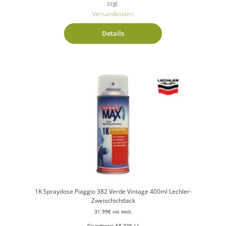
zzgl.
Versandkosten
Details
1K Spraydose Piaggio 382 Verde Vintage 400ml Lechler-
Zweischichtlack
31,99
€
inkl. MwSt.
Grundpreis
58,73
€
/
l