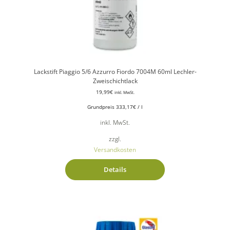
Lackstift Piaggio 5/6 Azzurro Fiordo 7004M 60ml Lechler-
Zweischichtlack
19,99
€
inkl. MwSt.
Grundpreis
333,17
€
/
l
inkl. MwSt.
zzgl.
Versandkosten
Details