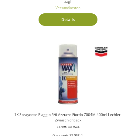
zzgl.
Versandkosten
Details
1K Spraydose Piaggio 5/6 Azzurro Fiordo 7004M 400ml Lechler-
Zweischichtlack
31,99
€
inkl. MwSt.
Grundpreis
79,98
€
/
l