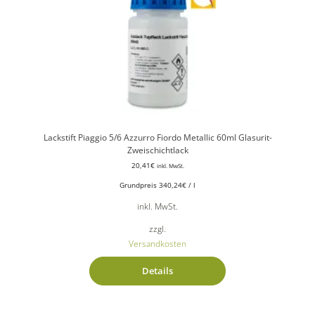
Lackstift Piaggio 5/6 Azzurro Fiordo Metallic 60ml Glasurit-
Zweischichtlack
20,41
€
inkl. MwSt.
Grundpreis
340,24
€
/
l
inkl. MwSt.
zzgl.
Versandkosten
Details