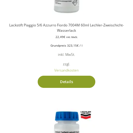
Lackstift Piaggio 5/6 Azzurro Fiordo 7004M 60ml Lechler-Zweischicht-
Wasserlack
22,49
€
inkl. MwSt.
Grundpreis
323,15
€
/
l
inkl. MwSt.
zzgl.
Versandkosten
Details