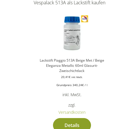
Vespalack 513A als Lackstift kaufen
Lackstift Piaggio 513A Beige Met / Beige
Eleganza Metallic 60ml Glasurit-
Zweischichtlack
20,41
€
inkl. MwSt.
Grundpreis
340,24
€
/
l
inkl. MwSt.
zzgl.
Versandkosten
Details