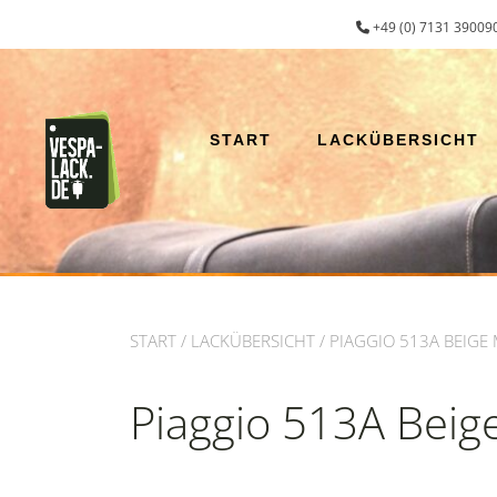
Zum
+49 (0) 7131 390090
Inhalt
springen
START
LACKÜBERSICHT
START
/
LACKÜBERSICHT
/ PIAGGIO 513A BEIGE 
Piaggio 513A Beige