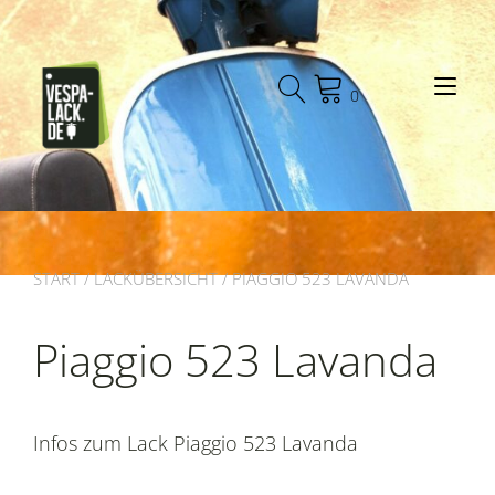
Zum
Inhalt
springen
Nav
0
START
/
LACKÜBERSICHT
/ PIAGGIO 523 LAVANDA
Piaggio 523 Lavanda
Infos zum Lack Piaggio 523 Lavanda