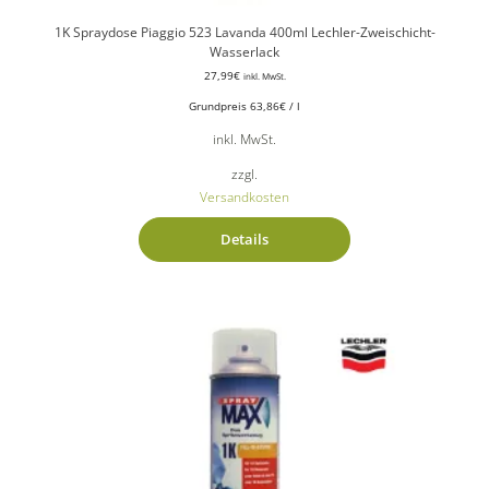
1K Spraydose Piaggio 523 Lavanda 400ml Lechler-Zweischicht-
Wasserlack
27,99
€
inkl. MwSt.
Grundpreis
63,86
€
/
l
inkl. MwSt.
zzgl.
Versandkosten
Details