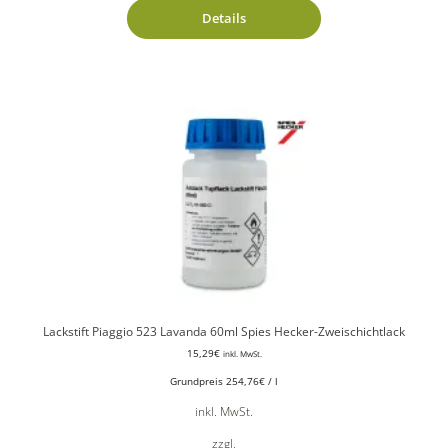
Details
Lackstift Piaggio 523 Lavanda 60ml Spies Hecker-Zweischichtlack
15,29
€
inkl. MwSt.
Grundpreis
254,76
€
/
l
inkl. MwSt.
zzgl.