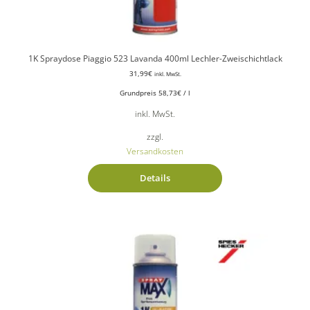
1K Spraydose Piaggio 523 Lavanda 400ml Lechler-Zweischichtlack
31,99
€
inkl. MwSt.
Grundpreis
58,73
€
/
l
inkl. MwSt.
zzgl.
Versandkosten
Details