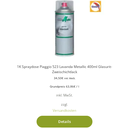
1K Spraydose Piaggio 523 Lavanda Metallic 400ml Glasurit-
Zweischichtlack
34,50
€
inkl. MwSt.
Grundpreis
63,86
€
/
l
inkl. MwSt.
zzgl.
Versandkosten
Details