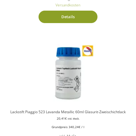
Versandkosten
Details
Lackstift Piaggio 523 Lavanda Metallic 60ml Glasurit-Zweischichtlack
20,41
€
inkl. MwSt.
Grundpreis
340,24
€
/
l