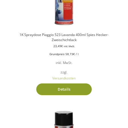
1K Spraydose Piaggio 523 Lavanda 400ml Spies Hecker-
Zweischichtlack
23,49
€
inkl. MwSt.
Grundpreis
58,73
€
/
l
inkl. MwSt.
zzgl.
Versandkosten
Details