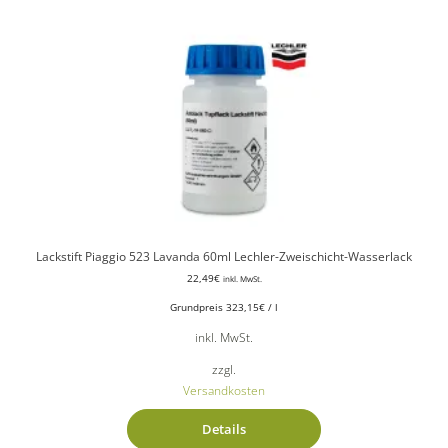
Lackstift Piaggio 523 Lavanda 60ml Lechler-Zweischicht-Wasserlack
22,49
€
inkl. MwSt.
Grundpreis
323,15
€
/
l
inkl. MwSt.
zzgl.
Versandkosten
Details