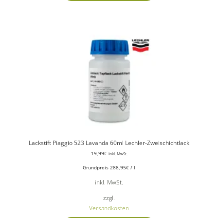
Lackstift Piaggio 523 Lavanda 60ml Lechler-Zweischichtlack
19,99
€
inkl. MwSt.
Grundpreis
288,95
€
/
l
inkl. MwSt.
zzgl.
Versandkosten