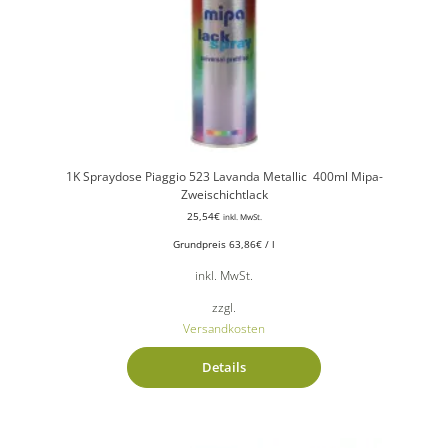
1K Spraydose Piaggio 523 Lavanda Metallic 400ml Mipa-
Zweischichtlack
25,54
€
inkl. MwSt.
Grundpreis
63,86
€
/
l
inkl. MwSt.
zzgl.
Versandkosten
Details