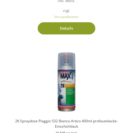
inkl. MwSt.
zzgl.
Versandkosten
Details
2K Spraydose Piaggio 532 Bianco Artico 400ml profiautolacke-
Einschichtlack
26,50
€
inkl. MwSt.