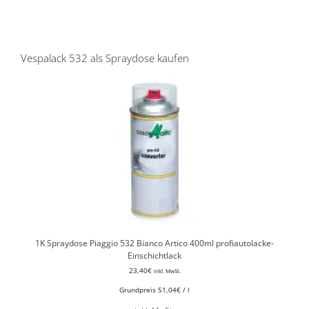
Vespalack 532 als Spraydose kaufen
1K Spraydose Piaggio 532 Bianco Artico 400ml profiautolacke-
Einschichtlack
23,40
€
inkl. MwSt.
Grundpreis
51,04
€
/
l