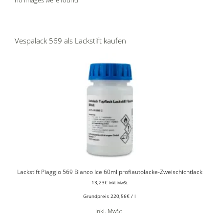
Vespalack 569 als Lackstift kaufen
Lackstift Piaggio 569 Bianco Ice 60ml profiautolacke-Zweischichtlack
13,23
€
inkl. MwSt.
Grundpreis
220,56
€
/
l
inkl. MwSt.