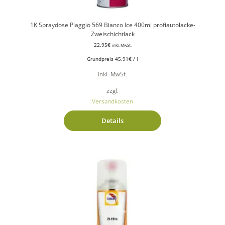
1K Spraydose Piaggio 569 Bianco Ice 400ml profiautolacke-
Zweischichtlack
22,95
€
inkl. MwSt.
Grundpreis
45,91
€
/
l
inkl. MwSt.
zzgl.
Versandkosten
Details