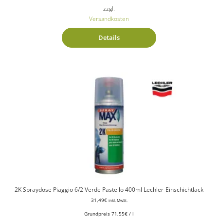
zzgl.
Versandkosten
Details
2K Spraydose Piaggio 6/2 Verde Pastello 400ml Lechler-Einschichtlack
31,49
€
inkl. MwSt.
Grundpreis
71,55
€
/
l