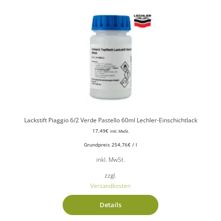
Lackstift Piaggio 6/2 Verde Pastello 60ml Lechler-Einschichtlack
17,49
€
inkl. MwSt.
Grundpreis
254,76
€
/
l
inkl. MwSt.
zzgl.
Versandkosten
Details