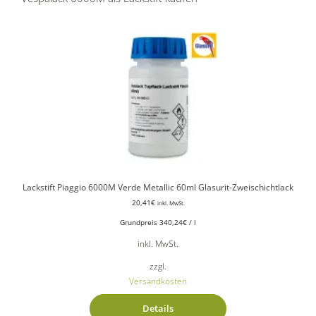
Lackstift Piaggio 6000M Verde Metallic 60ml Glasurit-Zweischichtlack
20,41
€
inkl. MwSt.
Grundpreis
340,24
€
/
l
inkl. MwSt.
zzgl.
Versandkosten
Details