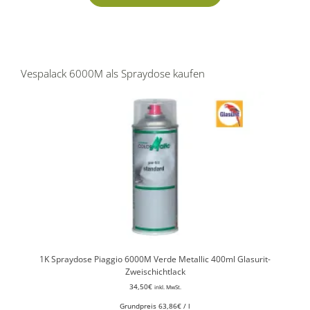
Vespalack 6000M als Spraydose kaufen
1K Spraydose Piaggio 6000M Verde Metallic 400ml Glasurit-
Zweischichtlack
34,50
€
inkl. MwSt.
Grundpreis
63,86
€
/
l