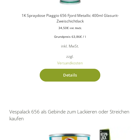
1K Spraydose Piaggio 656 Fjord Metallic 400ml Glasurit-
Zweischichtlack
34,50
€
inkl. MwSt.
Grundpreis
63,86
€
/
l
inkl. MwSt.
zzgl.
Versandkosten
Details
Vespalack 656 als Gebinde zum Lackieren oder Streichen
kaufen