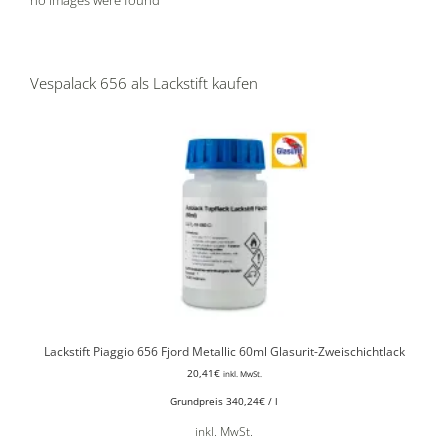
Vespalack 656 als Lackstift kaufen
Lackstift Piaggio 656 Fjord Metallic 60ml Glasurit-Zweischichtlack
20,41
€
inkl. MwSt.
Grundpreis
340,24
€
/
l
inkl. MwSt.