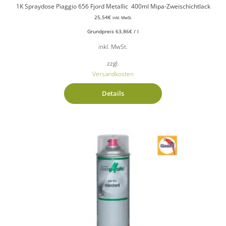
1K Spraydose Piaggio 656 Fjord Metallic 400ml Mipa-Zweischichtlack
25,54
€
inkl. MwSt.
Grundpreis
63,86
€
/
l
inkl. MwSt.
zzgl.
Versandkosten
Details