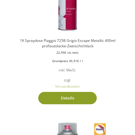
1K Spraydose Piaggio 725B Grigio Escape Metallic 400ml
profiautolacke-Zweischichtlack
22,95
€
inkl. MwSt.
Grundpreis
45,91
€
/
l
inkl. MwSt.
zzgl.
Versandkosten
Details