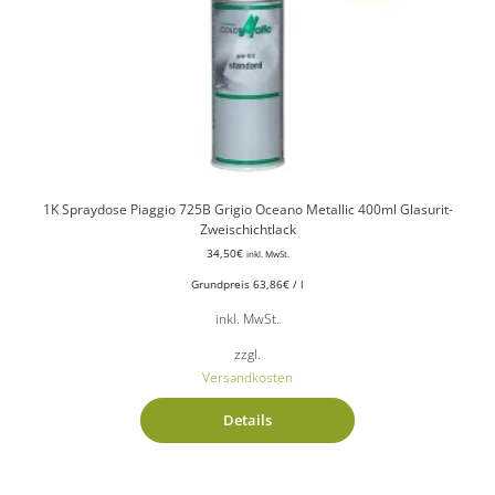
1K Spraydose Piaggio 725B Grigio Oceano Metallic 400ml Glasurit-
Zweischichtlack
34,50
€
inkl. MwSt.
Grundpreis
63,86
€
/
l
inkl. MwSt.
zzgl.
Versandkosten
Details