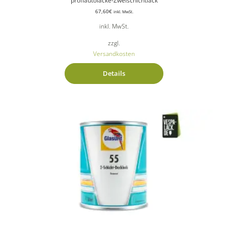
profiautolacke-Zweischichtlack
67,60
€
inkl. MwSt.
inkl. MwSt.
zzgl.
Versandkosten
Details