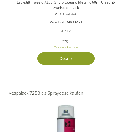
Lackstift Piaggio 725B Grigio Oceano Metallic 60ml Glasurit-
Zweischichtlack
20,41
€
inkl. MwSt.
Grundpreis
340,24
€
/
l
inkl. MwSt.
zzgl.
Versandkosten
Details
Vespalack 725B als Spraydose kaufen