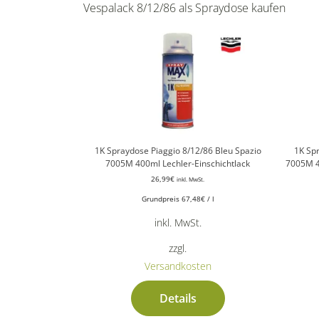
Vespalack 8/12/86 als Spraydose kaufen
1K Spraydose Piaggio 8/12/86 Bleu Spazio
1K Spr
7005M 400ml Lechler-Einschichtlack
7005M 4
26,99
€
inkl. MwSt.
Grundpreis
67,48
€
/
l
inkl. MwSt.
zzgl.
Versandkosten
Details