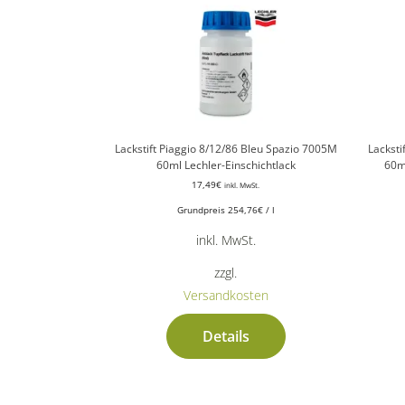
Lackstift Piaggio 8/12/86 Bleu Spazio 7005M
Lacksti
60ml Lechler-Einschichtlack
60m
17,49
€
inkl. MwSt.
Grundpreis
254,76
€
/
l
inkl. MwSt.
zzgl.
Versandkosten
Details