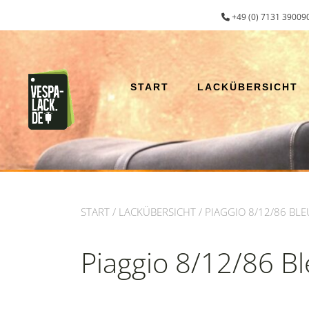
Zum
+49 (0) 7131 390090
Inhalt
springen
START
LACKÜBERSICHT
START
/
LACKÜBERSICHT
/ PIAGGIO 8/12/86 BL
Piaggio 8/12/86 B