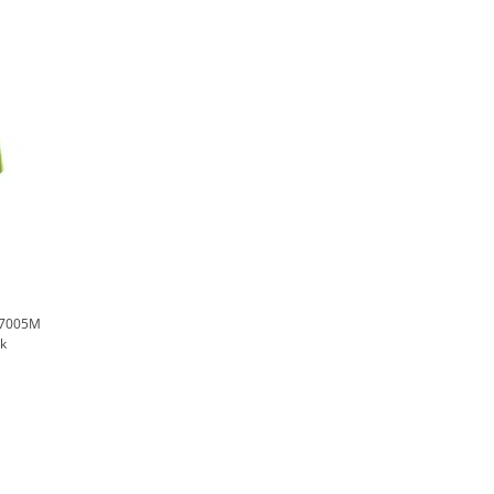
o 7005M
ck