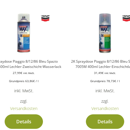
aydose Piaggio 8/12/86 Bleu Spazio
2K Spraydose Piaggio 8/12/86 Bleu 
00ml Lechler-Zweischicht-Wasserlack
7005M 400ml Lechler-Einschichtl
27,99
€
31,49
€
inkl. MwSt.
inkl. MwSt.
Grundpreis
63,86
€
/
l
Grundpreis
78,73
€
/
l
inkl. MwSt.
inkl. MwSt.
zzgl.
zzgl.
Versandkosten
Versandkosten
Details
Details