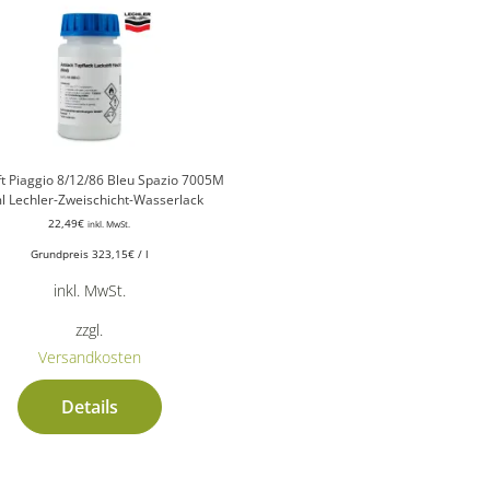
ft Piaggio 8/12/86 Bleu Spazio 7005M
l Lechler-Zweischicht-Wasserlack
22,49
€
inkl. MwSt.
Grundpreis
323,15
€
/
l
inkl. MwSt.
zzgl.
Versandkosten
Details