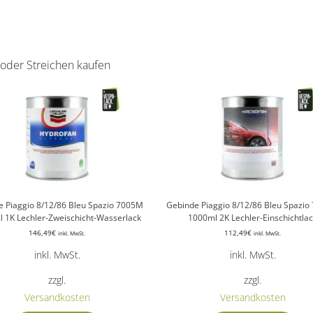
 oder Streichen kaufen
e Piaggio 8/12/86 Bleu Spazio 7005M
Gebinde Piaggio 8/12/86 Bleu Spazi
 1K Lechler-Zweischicht-Wasserlack
1000ml 2K Lechler-Einschichtla
146,49
€
112,49
€
inkl. MwSt.
inkl. MwSt.
inkl. MwSt.
inkl. MwSt.
zzgl.
zzgl.
Versandkosten
Versandkosten