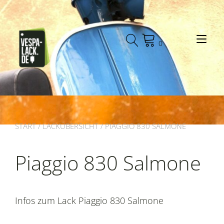
Zum
Inhalt
springen
Nav
0
START
/
LACKÜBERSICHT
/ PIAGGIO 830 SALMONE
Piaggio 830 Salmone
Infos zum Lack Piaggio 830 Salmone