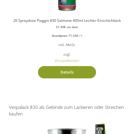
2K Spraydose Piaggio 830 Salmone 400ml Lechler-Einschichtlack
31,49
€
inkl. MwSt.
Grundpreis
71,55
€
/
l
inkl. MwSt.
zzgl.
Versandkosten
Details
Vespalack 830 als Gebinde zum Lackieren oder Streichen
kaufen