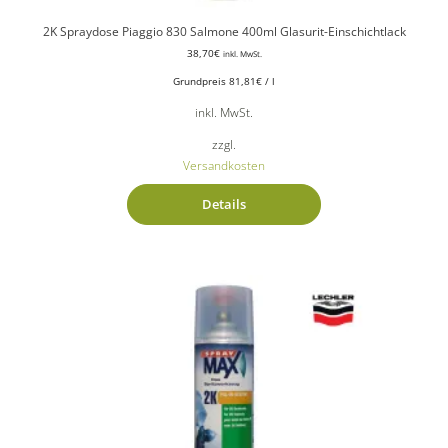
2K Spraydose Piaggio 830 Salmone 400ml Glasurit-Einschichtlack
38,70
€
inkl. MwSt.
Grundpreis
81,81
€
/
l
inkl. MwSt.
zzgl.
Versandkosten
Details