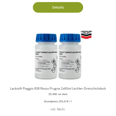
Details
Lackstift Piaggio 838 Rosso Prugna 2x60ml Lechler-Dreischichtlack
35,49
€
inkl. MwSt.
Grundpreis
255,61
€
/
l
inkl. MwSt.