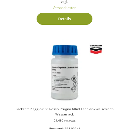
zzgl.
Versandkosten
Details
Lackstift Piaggio 838 Rosso Prugna 60ml Lechler-Zweischicht-
Wasserlack
21,49
€
inkl. MwSt.
Grundpreis
315,00
€
/
l