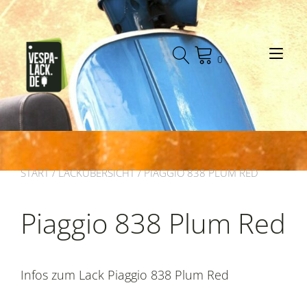
Zum
Inhalt
springen
Nav
0
START
/
LACKÜBERSICHT
/ PIAGGIO 838 PLUM RED
Piaggio 838 Plum Red
Infos zum Lack Piaggio 838 Plum Red