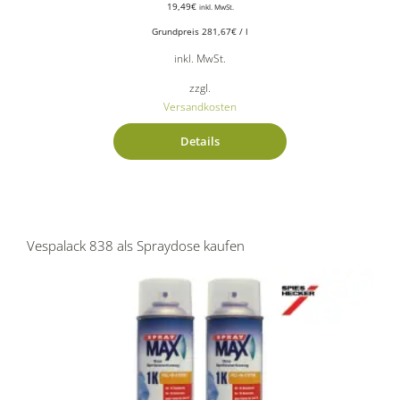
19,49
€
inkl. MwSt.
Grundpreis
281,67
€
/
l
inkl. MwSt.
zzgl.
Versandkosten
Details
Vespalack 838 als Spraydose kaufen