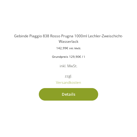
Gebinde Piaggio 838 Rosso Prugna 1000ml Lechler-Zweischicht-
Wasserlack
142,99
€
inkl. MwSt.
Grundpreis
129,90
€
/
l
inkl. MwSt.
zzgl.
Versandkosten
Details