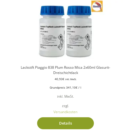
Lackstift Piaggio 838 Plum Rosso Mica 2x60ml Glasurit-
Dreischichtlack
40,93
€
inkl. MwSt.
Grundpreis
341,10
€
/
l
inkl. MwSt.
zzgl.
Versandkosten
Details