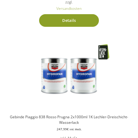
zzgl.
Versandkosten
Details
Gebinde Piaggio 838 Rosso Prugna 2x1000ml 1K Lechler-Dreischicht-
Wasserlack
247,99
€
inkl. MwSt.
inkl. MwSt.