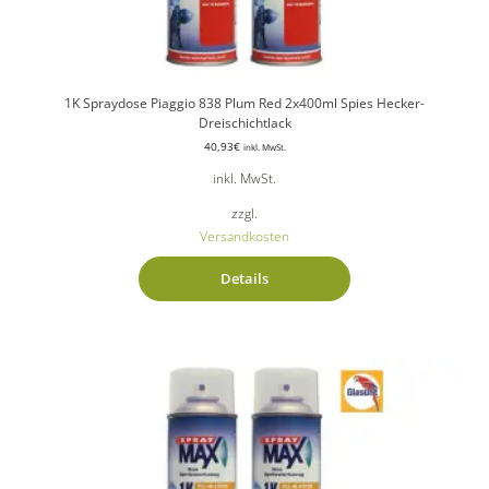
1K Spraydose Piaggio 838 Plum Red 2x400ml Spies Hecker-
Dreischichtlack
40,93
€
inkl. MwSt.
inkl. MwSt.
zzgl.
Versandkosten
Details