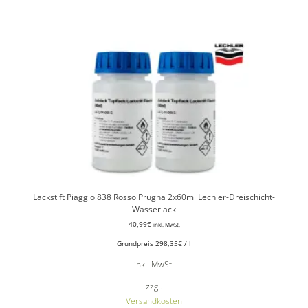
Lackstift Piaggio 838 Rosso Prugna 2x60ml Lechler-Dreischicht-
Wasserlack
40,99
€
inkl. MwSt.
Grundpreis
298,35
€
/
l
inkl. MwSt.
zzgl.
Versandkosten