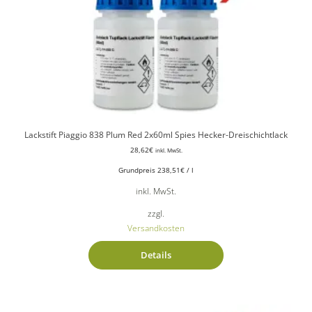
Lackstift Piaggio 838 Plum Red 2x60ml Spies Hecker-Dreischichtlack
28,62
€
inkl. MwSt.
Grundpreis
238,51
€
/
l
inkl. MwSt.
zzgl.
Versandkosten
Details