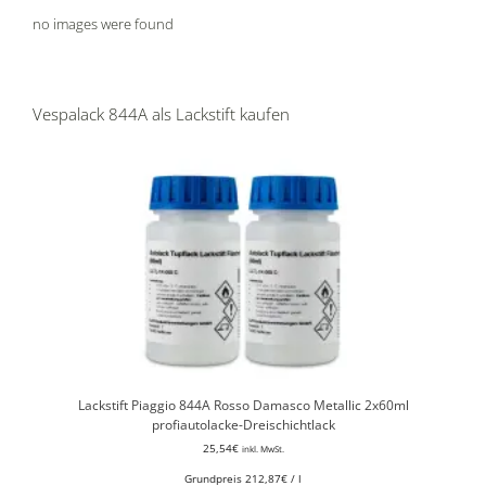
no images were found
Vespalack 844A als Lackstift kaufen
Lackstift Piaggio 844A Rosso Damasco Metallic 2x60ml
profiautolacke-Dreischichtlack
25,54
€
inkl. MwSt.
Grundpreis
212,87
€
/
l