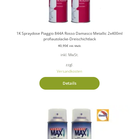
1K Spraydose Piaggio 844A Rosso Damasco Metallic 2x400ml
profiautolacke-Dreischichtlack
40,95
€
inkl. MwSt.
inkl. MwSt.
zzgl.
Versandkosten
Details