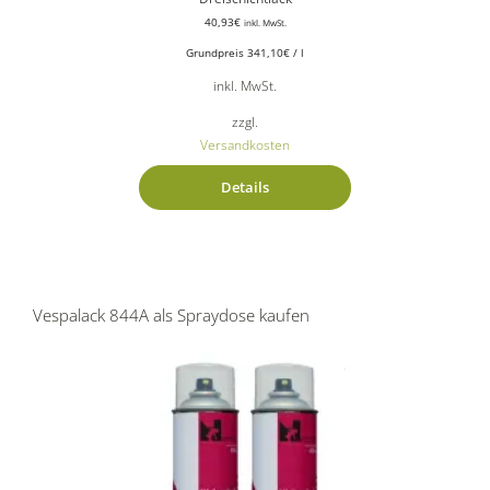
40,93
€
inkl. MwSt.
Grundpreis
341,10
€
/
l
inkl. MwSt.
zzgl.
Versandkosten
Details
Vespalack 844A als Spraydose kaufen