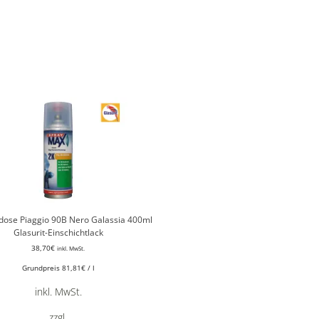
dose Piaggio 90B Nero Galassia 400ml
Glasurit-Einschichtlack
38,70
€
inkl. MwSt.
Grundpreis
81,81
€
/
l
inkl. MwSt.
zzgl.