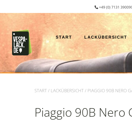
Zum
+49 (0) 7131 390090
Inhalt
springen
START
LACKÜBERSICHT
START
/
LACKÜBERSICHT
/ PIAGGIO 90B NERO G
Piaggio 90B Nero 