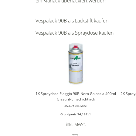
ein Klarlack überlackiert werden!
Vespalack 90B als Lackstift kaufen
Vespalack 90B als Spraydose kaufen
1K Spraydose Piaggio 90B Nero Galassia 400ml
2K Spray
Glasurit-Einschichtlack
35,60
€
inkl. MwSt.
Grundpreis
74,12
€
/
l
inkl. MwSt.
zzgl.