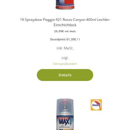
1K Spraydose Piaggio 921 Rosso Canyon 400ml Lechler-
Einschichtlack
26,99
€
inkl. MwSt.
Grundpreis
61,30
€
/
l
inkl. MwSt.
zzgl.
Versandkosten
Details