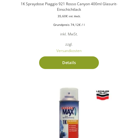
1K Spraydose Piaggio 921 Rosso Canyon 400ml Glasurit-
Einschichtlack
35,60
€
inkl. MwSt.
Grundpreis
74,12
€
/
l
inkl. MwSt.
zzgl.
Versandkosten
Details