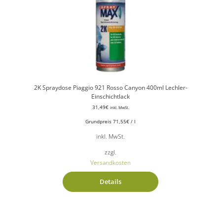
2K Spraydose Piaggio 921 Rosso Canyon 400ml Lechler-
Einschichtlack
31,49
€
inkl. MwSt.
Grundpreis
71,55
€
/
l
inkl. MwSt.
zzgl.
Versandkosten
Details