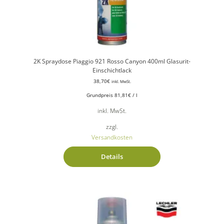
2K Spraydose Piaggio 921 Rosso Canyon 400ml Glasurit-
Einschichtlack
38,70
€
inkl. MwSt.
Grundpreis
81,81
€
/
l
inkl. MwSt.
zzgl.
Versandkosten
Details