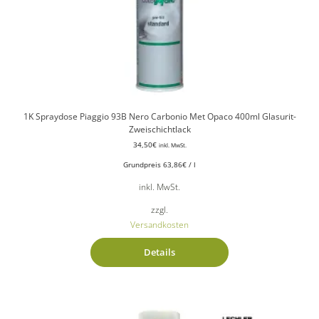
1K Spraydose Piaggio 93B Nero Carbonio Met Opaco 400ml Glasurit-
Zweischichtlack
34,50
€
inkl. MwSt.
Grundpreis
63,86
€
/
l
inkl. MwSt.
zzgl.
Versandkosten
Details