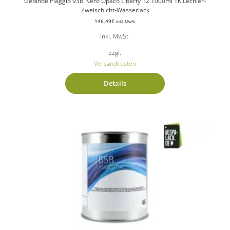
Gebinde Piaggio 93B Nero Opaco Liberty 12 1000ml 1K Lechler-
Zweischicht-Wasserlack
146,49
€
inkl. MwSt.
inkl. MwSt.
zzgl.
Versandkosten
Details