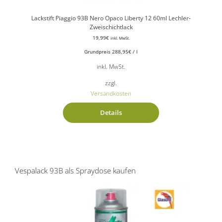
Lackstift Piaggio 93B Nero Opaco Liberty 12 60ml Lechler-
Zweischichtlack
19,99
€
inkl. MwSt.
Grundpreis
288,95
€
/
l
inkl. MwSt.
zzgl.
Versandkosten
Details
Vespalack 93B als Spraydose kaufen