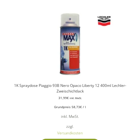
1K Spraydose Piaggio 93B Nero Opaco Liberty 12 400ml Lechler-
Zweischichtlack
31,99
€
inkl. MwSt.
Grundpreis
58,73
€
/
l
inkl. MwSt.
zzgl.
Versandkosten