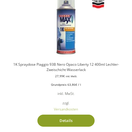
1K Spraydose Piaggio 93B Nero Opaco Liberty 12 400ml Lechler-
Zweischicht-Wasserlack
27,99
€
inkl. MwSt.
Grundpreis
63,86
€
/
l
inkl. MwSt.
zzgl.
Versandkosten
Details