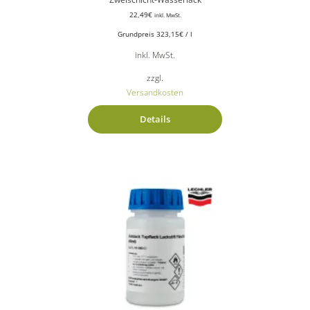
22,49
€
inkl. MwSt.
Grundpreis
323,15
€
/
l
inkl. MwSt.
zzgl.
Versandkosten
Details