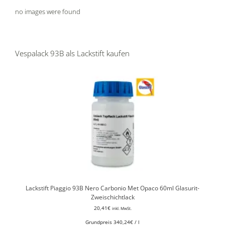
no images were found
Vespalack 93B als Lackstift kaufen
Lackstift Piaggio 93B Nero Carbonio Met Opaco 60ml Glasurit-
Zweischichtlack
20,41
€
inkl. MwSt.
Grundpreis
340,24
€
/
l