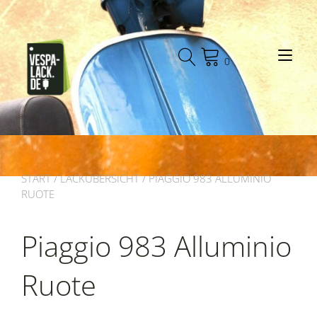
Zum
Inhalt
springen
Nav
0
START
/
LACKÜBERSICHT
/ PIAGGIO 983 ALLUMINIO
RUOTE
Piaggio 983 Alluminio
Ruote