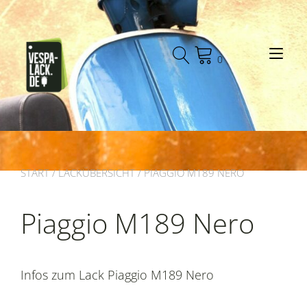
Zum
Inhalt
springen
Nav
0
START
/
LACKÜBERSICHT
/ PIAGGIO M189 NERO
Piaggio M189 Nero
Infos zum Lack Piaggio M189 Nero