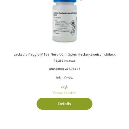
Lackstift Piaggio M189 Nero 60ml Spies Hecker-Zweischichtlack
15,29
€
inkl. MwSt.
Grundpreis
254,76
€
/
l
inkl. MwSt.
zzgl.
Versandkosten
Details