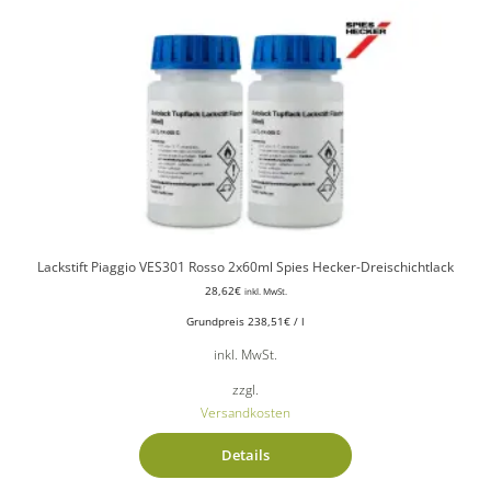
Lackstift Piaggio VES301 Rosso 2x60ml Spies Hecker-Dreischichtlack
28,62
€
inkl. MwSt.
Grundpreis
238,51
€
/
l
inkl. MwSt.
zzgl.
Versandkosten
Details