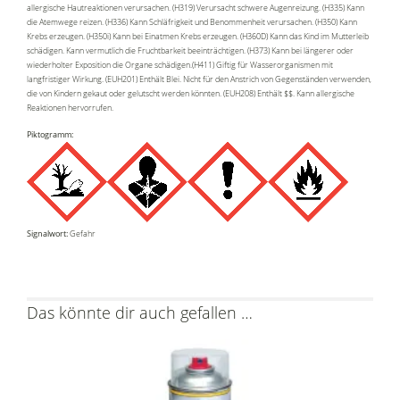
allergische Hautreaktionen verursachen. (H319) Verursacht schwere Augenreizung. (H335) Kann
die Atemwege reizen. (H336) Kann Schläfrigkeit und Benommenheit verursachen. (H350) Kann
Krebs erzeugen. (H350i) Kann bei Einatmen Krebs erzeugen. (H360D) Kann das Kind im Mutterleib
schädigen. Kann vermutlich die Fruchtbarkeit beeinträchtigen. (H373) Kann bei längerer oder
wiederholter Exposition die Organe schädigen.(H411) Giftig für Wasserorganismen mit
langfristiger Wirkung. (EUH201) Enthält Blei. Nicht für den Anstrich von Gegenständen verwenden,
die von Kindern gekaut oder gelutscht werden könnten. (EUH208) Enthält $$. Kann allergische
Reaktionen hervorrufen.
Piktogramm:
Signalwort:
Gefahr
Das könnte dir auch gefallen …