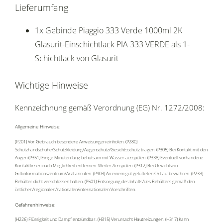
Lieferumfang
1x Gebinde Piaggio 333 Verde 1000ml 2K
Glasurit-Einschichtlack PIA 333 VERDE als 1-
Schichtlack von Glasurit
Wichtige Hinweise
Kennzeichnung gemäß Verordnung (EG) Nr. 1272/2008:
Allgemeine Hinweise:
(P201) Vor Gebrauch besondere Anweisungen einholen. (P280)
Schutzhandschuhe/Schutzkleidung/Augenschutz/Gesichtsschutz tragen. (P305) Bei Kontakt mit den
Augen:(P351) Einige Minuten lang behutsam mit Wasser ausspülen. (P338) Eventuell vorhandene
Kontaktlinsen nach Möglichkeit entfernen. Weiter Ausspülen. (P312) Bei Unwohlsein
Giftinformationszentrum/Arzt anrufen. (P403) An einem gut gelüfteten Ort aufbewahren. (P233)
Behälter dicht verschlossen halten. (P501) Entsorgung des Inhalts/des Behälters gemäß den
örtlichen/regionalen/nationalen/internationalen Vorschriften.
Gefahrenhinweise:
(H226) Flüssigkeit und Dampf entzündbar. (H315) Verursacht Hautreizungen. (H317) Kann