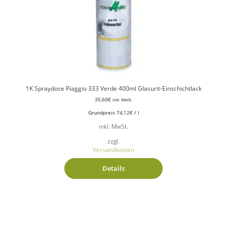
1K Spraydose Piaggio 333 Verde 400ml Glasurit-Einschichtlack
35,60
€
inkl. MwSt.
Grundpreis
74,12
€
/
l
inkl. MwSt.
zzgl.
Versandkosten
Details