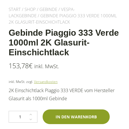
START
/
SHOP
/
GEBINDE
/
VESPA-
LACKGEBINDE
/ GEBINDE PIAGGIO 333 VERDE 1000ML
2K GLASURIT-EINSCHICHTLACK
Gebinde Piaggio 333 Verde
1000ml 2K Glasurit-
Einschichtlack
153,78
€
inkl. MwSt.
inkl. MwSt.
zzgl.
Versandkosten
2K Einschichtlack Piaggio 333 VERDE vom Hersteller
Glasurit als 1000ml Gebinde
Gebinde Piaggio 333 Verde 1000ml 2K Glasurit-Einschichtlack Menge
IN DEN WARENKORB