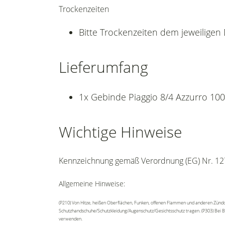
Trockenzeiten
Bitte Trockenzeiten dem jeweilige
Lieferumfang
1x Gebinde Piaggio 8/4 Azzurro 100
Wichtige Hinweise
Kennzeichnung gemäß Verordnung (EG) Nr. 12
Allgemeine Hinweise:
(P210) Von Hitze, heißen Oberflächen, Funken, offenen Flammen und anderen Zündqu
Schutzhandschuhe/Schutzkleidung/Augenschutz/Gesichtsschutz tragen. (P303) Bei Be
verwenden.