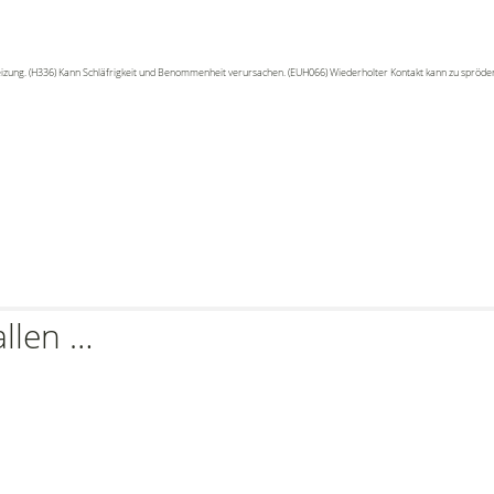
eizung. (H336) Kann Schläfrigkeit und Benommenheit verursachen. (EUH066) Wiederholter Kontakt kann zu spröder
allen …