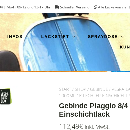
4 | Mo-Fr 09-12 und 13-17 Uhr
Schneller Versand
Alle Lacke von vier 
INFOS
LACKSTIFT
SPRAYDOSE
KU
START
/
SHOP
/
GEBINDE
/
VESPA-L
1000ML 1K LECHLER-EINSCHICHTL
Gebinde Piaggio 8/4
Einschichtlack
112,49
€
inkl. MwSt.