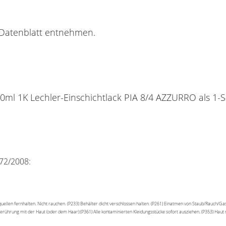
n Datenblatt entnehmen.
0ml 1K Lechler-Einschichtlack PIA 8/4 AZZURRO als 1-S
72/2008:
ellen fernhalten. Nicht rauchen. (P233) Behälter dicht verschlossen halten. (P261) Einatmen von Staub/Rauch/G
rührung mit der Haut (oder dem Haar):(P361) Alle kontaminierten Kleidungsstücke sofort ausziehen. (P353) Hau