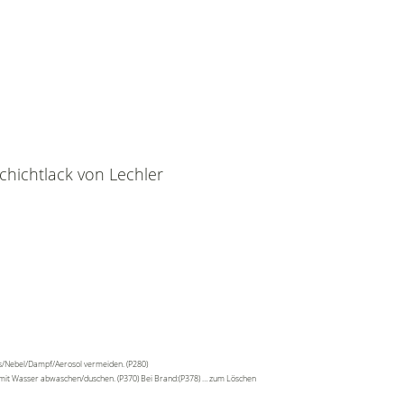
chichtlack von Lechler
as/Nebel/Dampf/Aerosol vermeiden. (P280)
t mit Wasser abwaschen/duschen. (P370) Bei Brand:(P378) … zum Löschen