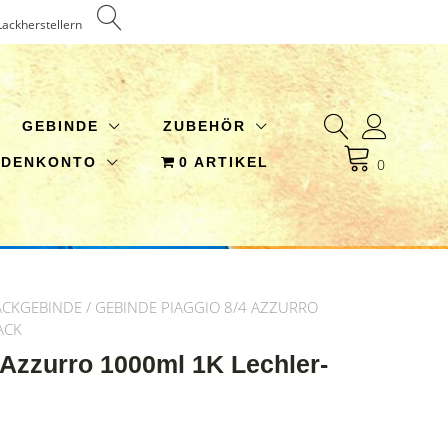
Lackherstellern
GEBINDE
ZUBEHÖR
NDENKONTO
0 ARTIKEL
0
ACKGEBINDE
/ GEBINDE PIAGGIO 8/4 AZZURRO
ACK
 Azzurro 1000ml 1K Lechler-