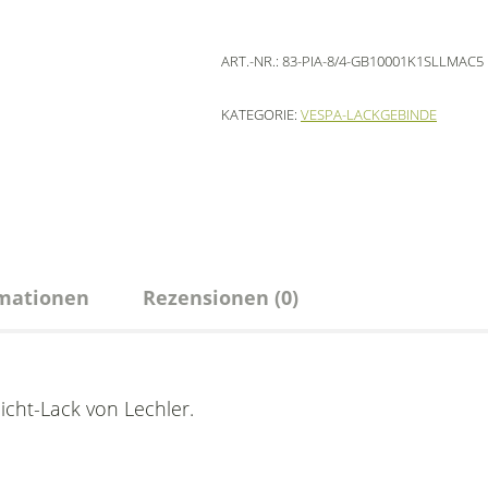
ART.-NR.:
83-PIA-8/4-GB10001K1SLLMAC5
KATEGORIE:
VESPA-LACKGEBINDE
rmationen
Rezensionen (0)
cht-Lack von Lechler.