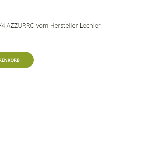
8/4 AZZURRO vom Hersteller Lechler
ml 1K Lechler-Einschichtlack Menge
RENKORB