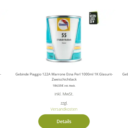
-
Gebinde Piaggio 122A Marrone Etna Perl 1000ml 1K Glasurit-
Geb
Zweischichtlack
184,55
€
inkl. MwSt.
inkl. MwSt.
zzgl.
Versandkosten
Details