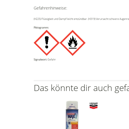
Gefahrenhinweise:
(H225) Flüssigkeit und Dampf leicht entzündbar. (H319) Verursacht schwere Augenr
Piktogramm:
Signalwort:
Gefahr
Das könnte dir auch gef