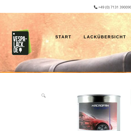
Zum
+49 (0) 7131 390090
Inhalt
springen
START
LACKÜBERSICHT
🔍