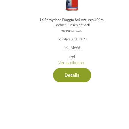
1K Spraydose Piaggio 8/4 Azzurro 400ml
Lechler-Einschichtlack
26,99
€
inkl. MwSt.
Grundpreis
61,30
€
/
l
inkl. MwSt.
zzgl.
Versandkosten
Details