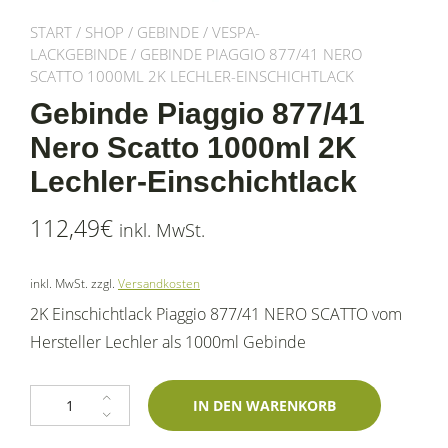
START
/
SHOP
/
GEBINDE
/
VESPA-
LACKGEBINDE
/ GEBINDE PIAGGIO 877/41 NERO
SCATTO 1000ML 2K LECHLER-EINSCHICHTLACK
Gebinde Piaggio 877/41
Nero Scatto 1000ml 2K
Lechler-Einschichtlack
112,49
€
inkl. MwSt.
inkl. MwSt.
zzgl.
Versandkosten
2K Einschichtlack Piaggio 877/41 NERO SCATTO vom
Hersteller Lechler als 1000ml Gebinde
Gebinde Piaggio 877/41 Nero Scatto 1000ml 2K Lechler-Einschichtlack 
IN DEN WARENKORB