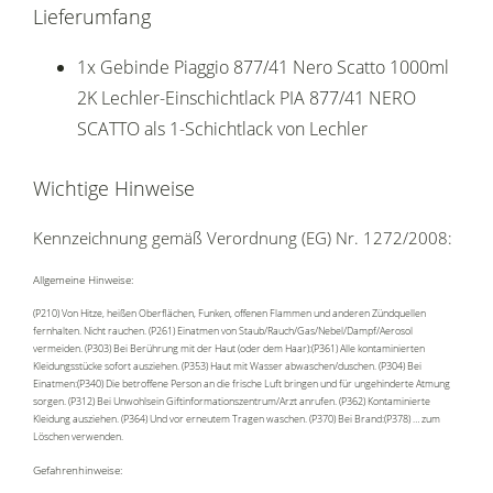
Lieferumfang
1x Gebinde Piaggio 877/41 Nero Scatto 1000ml
2K Lechler-Einschichtlack PIA 877/41 NERO
SCATTO als 1-Schichtlack von Lechler
Wichtige Hinweise
Kennzeichnung gemäß Verordnung (EG) Nr. 1272/2008:
Allgemeine Hinweise:
(P210) Von Hitze, heißen Oberflächen, Funken, offenen Flammen und anderen Zündquellen
fernhalten. Nicht rauchen. (P261) Einatmen von Staub/Rauch/Gas/Nebel/Dampf/Aerosol
vermeiden. (P303) Bei Berührung mit der Haut (oder dem Haar):(P361) Alle kontaminierten
Kleidungsstücke sofort ausziehen. (P353) Haut mit Wasser abwaschen/duschen. (P304) Bei
Einatmen:(P340) Die betroffene Person an die frische Luft bringen und für ungehinderte Atmung
sorgen. (P312) Bei Unwohlsein Giftinformationszentrum/Arzt anrufen. (P362) Kontaminierte
Kleidung ausziehen. (P364) Und vor erneutem Tragen waschen. (P370) Bei Brand:(P378) … zum
Löschen verwenden.
Gefahrenhinweise: