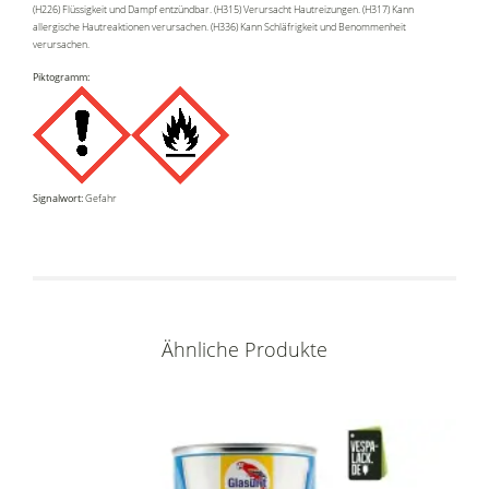
(H226) Flüssigkeit und Dampf entzündbar. (H315) Verursacht Hautreizungen. (H317) Kann
allergische Hautreaktionen verursachen. (H336) Kann Schläfrigkeit und Benommenheit
verursachen.
Piktogramm:
Signalwort:
Gefahr
Ähnliche Produkte