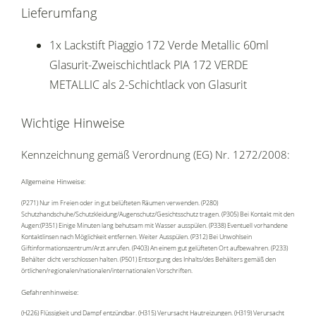
Lieferumfang
1x Lackstift Piaggio 172 Verde Metallic 60ml
Glasurit-Zweischichtlack PIA 172 VERDE
METALLIC als 2-Schichtlack von Glasurit
Wichtige Hinweise
Kennzeichnung gemäß Verordnung (EG) Nr. 1272/2008:
Allgemeine Hinweise:
(P271) Nur im Freien oder in gut belüfteten Räumen verwenden. (P280)
Schutzhandschuhe/Schutzkleidung/Augenschutz/Gesichtsschutz tragen. (P305) Bei Kontakt mit den
Augen:(P351) Einige Minuten lang behutsam mit Wasser ausspülen. (P338) Eventuell vorhandene
Kontaktlinsen nach Möglichkeit entfernen. Weiter Ausspülen. (P312) Bei Unwohlsein
Giftinformationszentrum/Arzt anrufen. (P403) An einem gut gelüfteten Ort aufbewahren. (P233)
Behälter dicht verschlossen halten. (P501) Entsorgung des Inhalts/des Behälters gemäß den
örtlichen/regionalen/nationalen/internationalen Vorschriften.
Gefahrenhinweise:
(H226) Flüssigkeit und Dampf entzündbar. (H315) Verursacht Hautreizungen. (H319) Verursacht