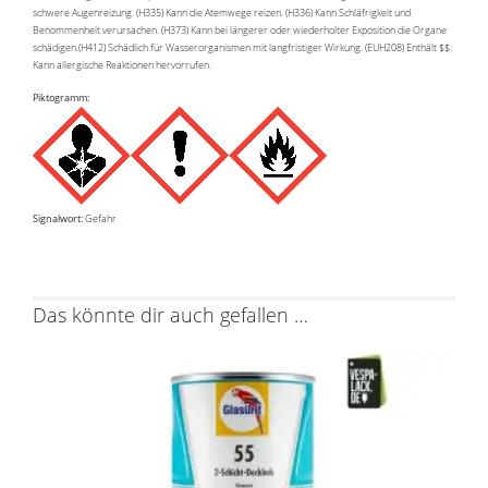
schwere Augenreizung. (H335) Kann die Atemwege reizen. (H336) Kann Schläfrigkeit und
Benommenheit verursachen. (H373) Kann bei längerer oder wiederholter Exposition die Organe
schädigen.(H412) Schädlich für Wasserorganismen mit langfristiger Wirkung. (EUH208) Enthält $$.
Kann allergische Reaktionen hervorrufen.
Piktogramm:
Signalwort:
Gefahr
Das könnte dir auch gefallen …