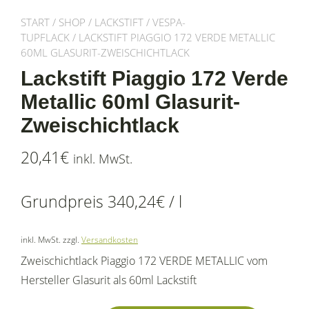
START
/
SHOP
/
LACKSTIFT
/
VESPA-
TUPFLACK
/ LACKSTIFT PIAGGIO 172 VERDE METALLIC
60ML GLASURIT-ZWEISCHICHTLACK
Lackstift Piaggio 172 Verde
Metallic 60ml Glasurit-
Zweischichtlack
20,41
€
inkl. MwSt.
Grundpreis
340,24
€
/
l
inkl. MwSt.
zzgl.
Versandkosten
Zweischichtlack Piaggio 172 VERDE METALLIC vom
Hersteller Glasurit als 60ml Lackstift