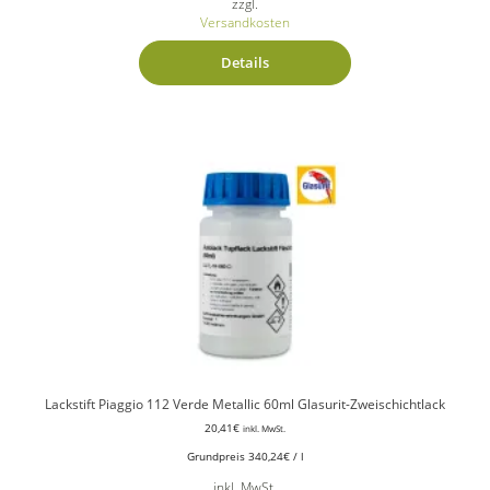
zzgl.
Versandkosten
Details
Lackstift Piaggio 112 Verde Metallic 60ml Glasurit-Zweischichtlack
20,41
€
inkl. MwSt.
Grundpreis
340,24
€
/
l
inkl. MwSt.