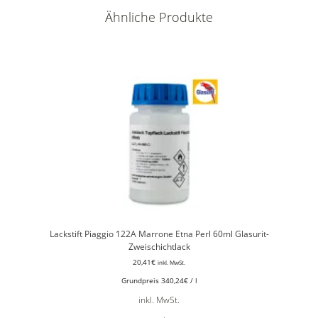
Ähnliche Produkte
Lackstift Piaggio 122A Marrone Etna Perl 60ml Glasurit-
Zweischichtlack
20,41
€
inkl. MwSt.
Grundpreis
340,24
€
/
l
inkl. MwSt.