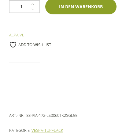
Lackstift Piaggio 172 Verde Metallic 60ml Glasurit-Zweischichtlack Menge
IN DEN WARENKORB
ALPA VL
ADD TO WISHLIST
ART.-NR.:
83-PIA-172-LS00601K2SGL55
KATEGORIE:
VESPA-TUPFLACK