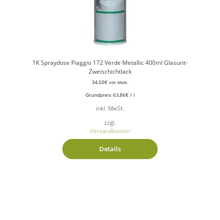
1K Spraydose Piaggio 172 Verde Metallic 400ml Glasurit-
Zweischichtlack
34,50
€
inkl. MwSt.
Grundpreis
63,86
€
/
l
inkl. MwSt.
zzgl.
Versandkosten
Details